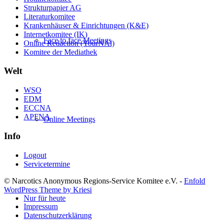
Strukturpapier AG
Literaturkomitee
Krankenhäuser & Einrichtungen (K&E)
Internetkomitee (IK)
Face to face Meetings
Online Redaction (YourNAl)
Komitee der Mediathek
Welt
WSO
EDM
ECCNA
APFNA
Online Meetings
Info
Logout
Servicetermine
© Narcotics Anonymous Regions-Service Komitee e.V. -
Enfold
WordPress Theme by Kriesi
Nur für heute
Impressum
Datenschutzerklärung