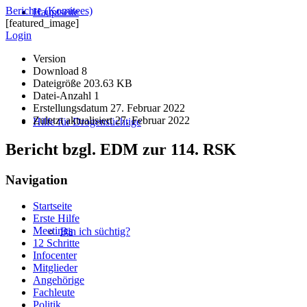
Berichte (Komitees)
Hauptseite
[featured_image]
Login
Version
Download
8
Dateigröße
203.63 KB
Datei-Anzahl
1
Erstellungsdatum
27. Februar 2022
Zuletzt aktualisiert
27. Februar 2022
Hilfe für Drogensüchtige
Bericht bzgl. EDM zur 114. RSK
Navigation
Startseite
Erste Hilfe
Meetings
Bin ich süchtig?
12 Schritte
Infocenter
Mitglieder
Angehörige
Fachleute
Politik