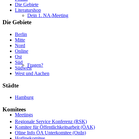
Die Gebiete
Literaturshop
Dein 1. NA-Meeting
Die Gebiete
Berlin
Mitte
Nord
Online
Ost
Süd
Fragen?
Südwest
West und Aachen
Städte
Hamburg
Komitees
Meetings
Regionale Service Konferenz (RSK)
Komitee für Öffentlichkeitsarbeit (ÖAK)
Oline Info ÖA Unterkomitee (OnIn)
Hotlinekomitee