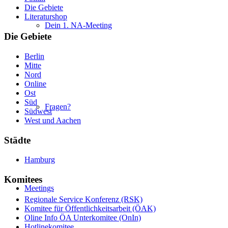
Die Gebiete
Literaturshop
Dein 1. NA-Meeting
Die Gebiete
Berlin
Mitte
Nord
Online
Ost
Süd
Fragen?
Südwest
West und Aachen
Städte
Hamburg
Komitees
Meetings
Regionale Service Konferenz (RSK)
Komitee für Öffentlichkeitsarbeit (ÖAK)
Oline Info ÖA Unterkomitee (OnIn)
Hotlinekomitee