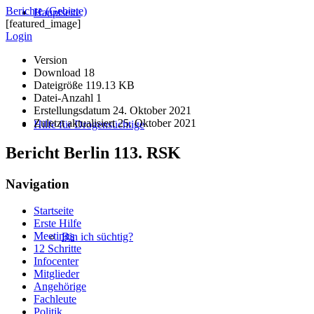
Berichte (Gebiete)
Hauptseite
[featured_image]
Login
Version
Download
18
Dateigröße
119.13 KB
Datei-Anzahl
1
Erstellungsdatum
24. Oktober 2021
Zuletzt aktualisiert
25. Oktober 2021
Hilfe für Drogensüchtige
Bericht Berlin 113. RSK
Navigation
Startseite
Erste Hilfe
Meetings
Bin ich süchtig?
12 Schritte
Infocenter
Mitglieder
Angehörige
Fachleute
Politik