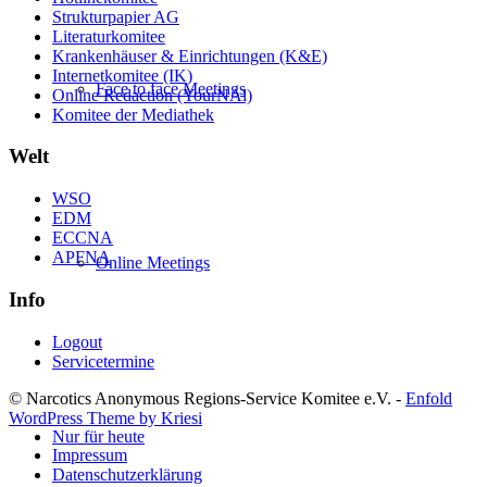
Strukturpapier AG
Literaturkomitee
Krankenhäuser & Einrichtungen (K&E)
Internetkomitee (IK)
Face to face Meetings
Online Redaction (YourNAl)
Komitee der Mediathek
Welt
WSO
EDM
ECCNA
APFNA
Online Meetings
Info
Logout
Servicetermine
© Narcotics Anonymous Regions-Service Komitee e.V. -
Enfold
WordPress Theme by Kriesi
Nur für heute
Impressum
Datenschutzerklärung