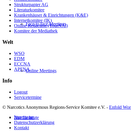
Strukturpapier AG
Literaturkomitee
Krankenhäuser & Einrichtungen (K&E)
Internetkomitee (IK)
Face to face Meetings
Online Redaction (YourNAl)
Komitee der Mediathek
Welt
WSO
EDM
ECCNA
APFNA
Online Meetings
Info
Logout
Servicetermine
© Narcotics Anonymous Regions-Service Komitee e.V. -
Enfold Wor
Impressum
Nur für heute
Datenschutzerklärung
Kontakt