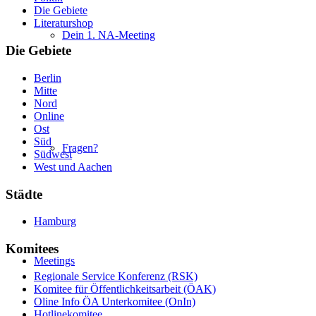
Die Gebiete
Literaturshop
Dein 1. NA-Meeting
Die Gebiete
Berlin
Mitte
Nord
Online
Ost
Süd
Fragen?
Südwest
West und Aachen
Städte
Hamburg
Komitees
Meetings
Regionale Service Konferenz (RSK)
Komitee für Öffentlichkeitsarbeit (ÖAK)
Oline Info ÖA Unterkomitee (OnIn)
Hotlinekomitee