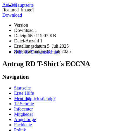
Anträge
Hauptseite
[featured_image]
Download
Version
Download
1
Dateigröße
115.07 KB
Datei-Anzahl
1
Erstellungsdatum
5. Juli 2025
Zuletzt aktualisiert
5. Juli 2025
Hilfe für Drogensüchtige
Antrag RD T-Shirt´s ECCNA
Navigation
Startseite
Erste Hilfe
Meetings
Bin ich süchtig?
12 Schritte
Infocenter
Mitglieder
Angehörige
Fachleute
Politik