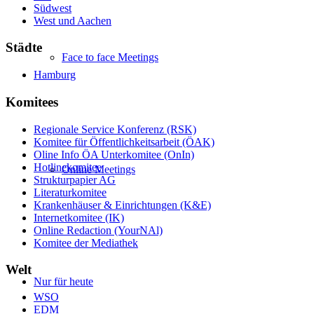
Südwest
West und Aachen
Städte
Face to face Meetings
Hamburg
Komitees
Regionale Service Konferenz (RSK)
Komitee für Öffentlichkeitsarbeit (ÖAK)
Oline Info ÖA Unterkomitee (OnIn)
Hotlinekomitee
Online Meetings
Strukturpapier AG
Literaturkomitee
Krankenhäuser & Einrichtungen (K&E)
Internetkomitee (IK)
Online Redaction (YourNAl)
Komitee der Mediathek
Welt
Nur für heute
WSO
EDM