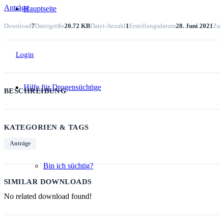
Anträge
Hauptseite
Download
7
Dateigröße
20.72 KB
Datei-Anzahl
1
Erstellungsdatum
28. Juni 2021
Zu
Login
Hilfe für Drogensüchtige
BESCHREIBUNG
KATEGORIEN & TAGS
Anträge
Bin ich süchtig?
SIMILAR DOWNLOADS
No related download found!