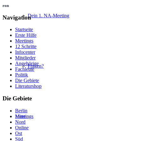
ron
Dein 1. NA-Meeting
Navigation
Startseite
Erste Hilfe
Meetings
12 Schritte
Infocenter
Mitglieder
Angehörige
Fragen?
Fachleute
Politik
Die Gebiete
Literaturshop
Die Gebiete
Berlin
Mitte
Meetings
Nord
Online
Ost
Süd