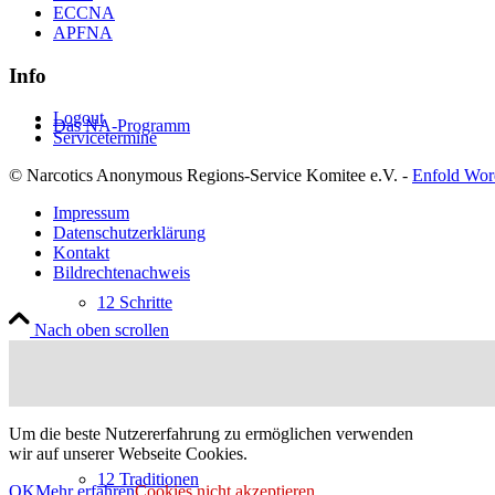
ECCNA
APFNA
Info
Logout
Das NA-Programm
Servicetermine
© Narcotics Anonymous Regions-Service Komitee e.V. -
Enfold Wor
Impressum
Datenschutzerklärung
Kontakt
Bildrechtenachweis
12 Schritte
Nach oben scrollen
Um die beste Nutzererfahrung zu ermöglichen verwenden
wir auf unserer Webseite Cookies.
12 Traditionen
OK
Mehr erfahren
Cookies nicht akzeptieren