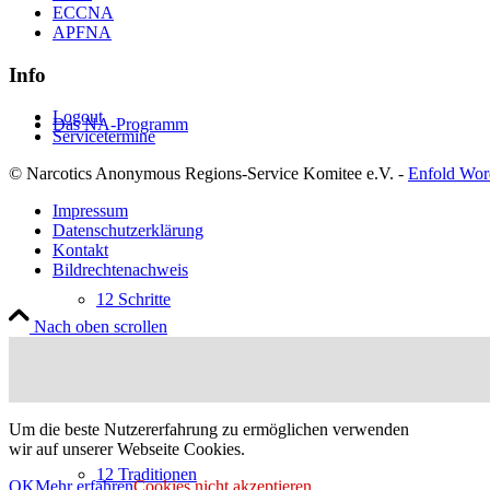
ECCNA
APFNA
Info
Logout
Das NA-Programm
Servicetermine
© Narcotics Anonymous Regions-Service Komitee e.V. -
Enfold Wor
Impressum
Datenschutzerklärung
Kontakt
Bildrechtenachweis
12 Schritte
Nach oben scrollen
Um die beste Nutzererfahrung zu ermöglichen verwenden
wir auf unserer Webseite Cookies.
12 Traditionen
OK
Mehr erfahren
Cookies nicht akzeptieren