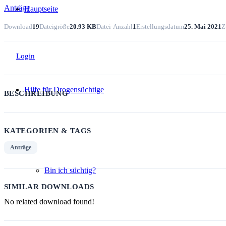
Anträge
Hauptseite
Download
19
Dateigröße
20.93 KB
Datei-Anzahl
1
Erstellungsdatum
25. Mai 2021
Z
Login
Hilfe für Drogensüchtige
BESCHREIBUNG
KATEGORIEN & TAGS
Anträge
Bin ich süchtig?
SIMILAR DOWNLOADS
No related download found!