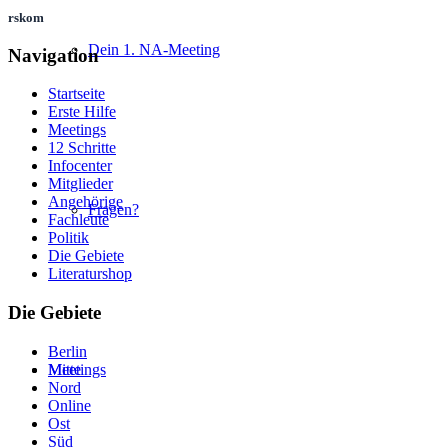
rskom
Dein 1. NA-Meeting
Navigation
Startseite
Erste Hilfe
Meetings
12 Schritte
Infocenter
Mitglieder
Angehörige
Fragen?
Fachleute
Politik
Die Gebiete
Literaturshop
Die Gebiete
Berlin
Mitte
Meetings
Nord
Online
Ost
Süd