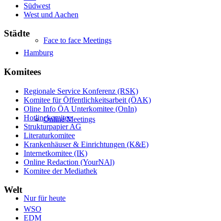
Südwest
West und Aachen
Städte
Face to face Meetings
Hamburg
Komitees
Regionale Service Konferenz (RSK)
Komitee für Öffentlichkeitsarbeit (ÖAK)
Oline Info ÖA Unterkomitee (OnIn)
Hotlinekomitee
Online Meetings
Strukturpapier AG
Literaturkomitee
Krankenhäuser & Einrichtungen (K&E)
Internetkomitee (IK)
Online Redaction (YourNAl)
Komitee der Mediathek
Welt
Nur für heute
WSO
EDM