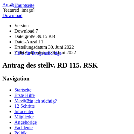
Anträge
Hauptseite
[featured_image]
Download
Version
Download
7
Dateigröße
39.15 KB
Datei-Anzahl
1
Erstellungsdatum
30. Juni 2022
Zuletzt aktualisiert
30. Juni 2022
Hilfe für Drogensüchtige
Antrag des stellv. RD 115. RSK
Navigation
Startseite
Erste Hilfe
Meetings
Bin ich süchtig?
12 Schritte
Infocenter
Mitglieder
Angehörige
Fachleute
Politik