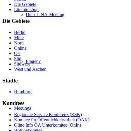
Die Gebiete
Literaturshop
Dein 1. NA-Meeting
Die Gebiete
Berlin
Mitte
Nord
Online
Ost
Süd
Fragen?
Südwest
West und Aachen
Städte
Hamburg
Komitees
Meetings
Regionale Service Konferenz (RSK)
Komitee für Öffentlichkeitsarbeit (ÖAK)
Oline Info ÖA Unterkomitee (OnIn)
Hotlinekomitee