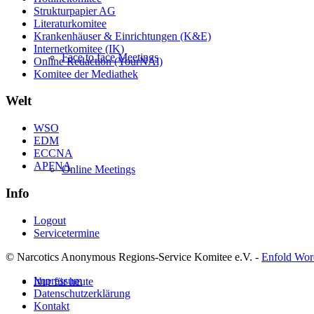
Strukturpapier AG
Literaturkomitee
Krankenhäuser & Einrichtungen (K&E)
Internetkomitee (IK)
Face to face Meetings
Online Redaction (YourNAl)
Komitee der Mediathek
Welt
WSO
EDM
ECCNA
APFNA
Online Meetings
Info
Logout
Servicetermine
© Narcotics Anonymous Regions-Service Komitee e.V. -
Enfold Wor
Impressum
Nur für heute
Datenschutzerklärung
Kontakt