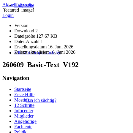
Aktuelle Arbeit
Hauptseite
[featured_image]
Login
Version
Download
2
Dateigröße
127.67 KB
Datei-Anzahl
1
Erstellungsdatum
16. Juni 2026
Zuletzt aktualisiert
16. Juni 2026
Hilfe für Drogensüchtige
260609_Basic-Text_V192
Navigation
Startseite
Erste Hilfe
Meetings
Bin ich süchtig?
12 Schritte
Infocenter
Mitglieder
Angehörige
Fachleute
Politik