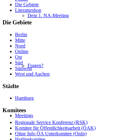
Die Gebiete
Literaturshop
Dein 1. NA-Meeting
Die Gebiete
Berlin
Mitte
Nord
Online
Ost
Süd
Fragen?
Südwest
West und Aachen
Städte
Hamburg
Komitees
Meetings
Regionale Service Konferenz (RSK)
Komitee für Öffentlichkeitsarbeit (ÖAK)
Oline Info ÖA Unterkomitee (OnIn)
Hotlinekomitee