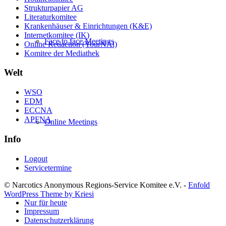
Strukturpapier AG
Literaturkomitee
Krankenhäuser & Einrichtungen (K&E)
Internetkomitee (IK)
Face to face Meetings
Online Redaction (YourNAl)
Komitee der Mediathek
Welt
WSO
EDM
ECCNA
APFNA
Online Meetings
Info
Logout
Servicetermine
© Narcotics Anonymous Regions-Service Komitee e.V. -
Enfold
WordPress Theme by Kriesi
Nur für heute
Impressum
Datenschutzerklärung