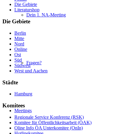
Die Gebiete
Literaturshop
Dein 1. NA-Meeting
Die Gebiete
Berlin
Mitte
Nord
Online
Ost
Süd
Fragen?
Südwest
West und Aachen
Städte
Hamburg
Komitees
Meetings
Regionale Service Konferenz (RSK)
Komitee für Öffentlichkeitsarbeit (ÖAK)
Oline Info ÖA Unterkomitee (OnIn)
Hotlinekomitee