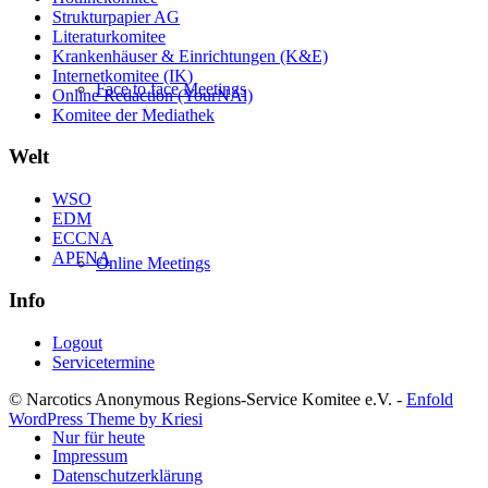
Strukturpapier AG
Literaturkomitee
Krankenhäuser & Einrichtungen (K&E)
Internetkomitee (IK)
Face to face Meetings
Online Redaction (YourNAl)
Komitee der Mediathek
Welt
WSO
EDM
ECCNA
APFNA
Online Meetings
Info
Logout
Servicetermine
© Narcotics Anonymous Regions-Service Komitee e.V. -
Enfold
WordPress Theme by Kriesi
Nur für heute
Impressum
Datenschutzerklärung