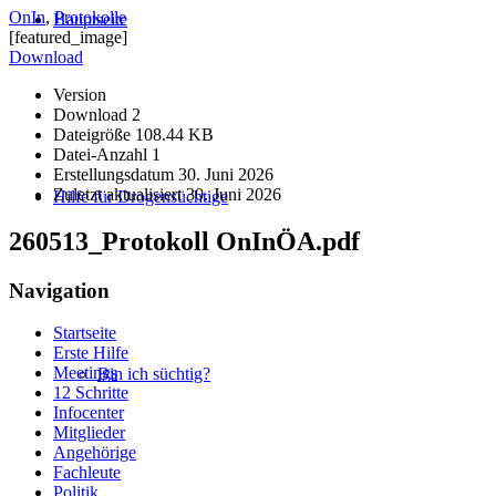
OnIn
,
Protokolle
Hauptseite
[featured_image]
Download
Version
Download
2
Dateigröße
108.44 KB
Datei-Anzahl
1
Erstellungsdatum
30. Juni 2026
Zuletzt aktualisiert
30. Juni 2026
Hilfe für Drogensüchtige
260513_Protokoll OnInÖA.pdf
Navigation
Startseite
Erste Hilfe
Meetings
Bin ich süchtig?
12 Schritte
Infocenter
Mitglieder
Angehörige
Fachleute
Politik