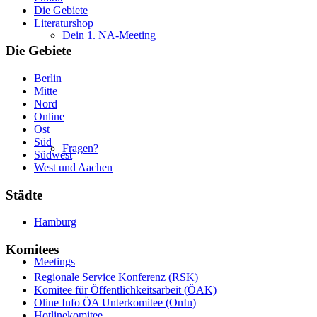
Die Gebiete
Literaturshop
Dein 1. NA-Meeting
Die Gebiete
Berlin
Mitte
Nord
Online
Ost
Süd
Fragen?
Südwest
West und Aachen
Städte
Hamburg
Komitees
Meetings
Regionale Service Konferenz (RSK)
Komitee für Öffentlichkeitsarbeit (ÖAK)
Oline Info ÖA Unterkomitee (OnIn)
Hotlinekomitee