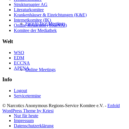
Strukturpapier AG
Literaturkomitee
Krankenhäuser & Einrichtungen (K&E)
Internetkomitee (IK)
Face to face Meetings
Online Redaction (YourNAl)
Komitee der Mediathek
Welt
WSO
EDM
ECCNA
APFNA
Online Meetings
Info
Logout
Servicetermine
© Narcotics Anonymous Regions-Service Komitee e.V. -
Enfold
WordPress Theme by Kriesi
Nur für heute
Impressum
Datenschutzerklärung