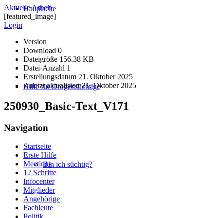
Aktuelle Arbeit
Hauptseite
[featured_image]
Login
Version
Download
0
Dateigröße
156.38 KB
Datei-Anzahl
1
Erstellungsdatum
21. Oktober 2025
Zuletzt aktualisiert
21. Oktober 2025
Hilfe für Drogensüchtige
250930_Basic-Text_V171
Navigation
Startseite
Erste Hilfe
Meetings
Bin ich süchtig?
12 Schritte
Infocenter
Mitglieder
Angehörige
Fachleute
Politik