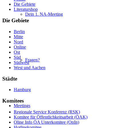
Die Gebiete
Literaturshop
Dein 1. NA-Meeting
Die Gebiete
Berlin
Mitte
Nord
Online
Ost
Süd
Fragen?
Südwest
West und Aachen
Städte
Hamburg
Komitees
Meetings
Regionale Service Konferenz (RSK)
Komitee für Öffentlichkeitsarbeit (ÖAK)
Oline Info ÖA Unterkomitee (OnIn)
Hotlinekomitee