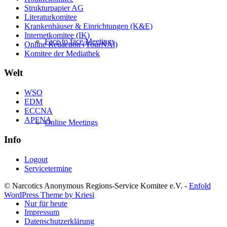
Strukturpapier AG
Literaturkomitee
Krankenhäuser & Einrichtungen (K&E)
Internetkomitee (IK)
Face to face Meetings
Online Redaction (YourNAl)
Komitee der Mediathek
Welt
WSO
EDM
ECCNA
APFNA
Online Meetings
Info
Logout
Servicetermine
© Narcotics Anonymous Regions-Service Komitee e.V. -
Enfold
WordPress Theme by Kriesi
Nur für heute
Impressum
Datenschutzerklärung