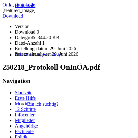
OnIn
,
Protokolle
Hauptseite
[featured_image]
Download
Version
Download
0
Dateigröße
344.20 KB
Datei-Anzahl
1
Erstellungsdatum
29. Juni 2026
Zuletzt aktualisiert
29. Juni 2026
Hilfe für Drogensüchtige
250218_Protokoll OnInÖA.pdf
Navigation
Startseite
Erste Hilfe
Meetings
Bin ich süchtig?
12 Schritte
Infocenter
Mitglieder
Angehörige
Fachleute
Politik