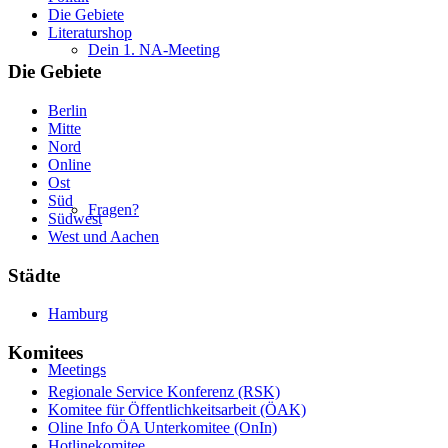
Die Gebiete
Literaturshop
Dein 1. NA-Meeting
Die Gebiete
Berlin
Mitte
Nord
Online
Ost
Süd
Fragen?
Südwest
West und Aachen
Städte
Hamburg
Komitees
Meetings
Regionale Service Konferenz (RSK)
Komitee für Öffentlichkeitsarbeit (ÖAK)
Oline Info ÖA Unterkomitee (OnIn)
Hotlinekomitee