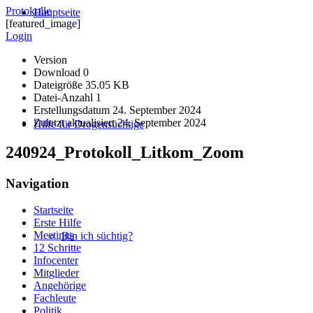
Protokolle
Hauptseite
[featured_image]
Login
Version
Download
0
Dateigröße
35.05 KB
Datei-Anzahl
1
Erstellungsdatum
24. September 2024
Zuletzt aktualisiert
24. September 2024
Hilfe für Drogensüchtige
240924_Protokoll_Litkom_Zoom
Navigation
Startseite
Erste Hilfe
Meetings
Bin ich süchtig?
12 Schritte
Infocenter
Mitglieder
Angehörige
Fachleute
Politik