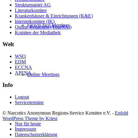
Strukturpapier AG
Literaturkomitee
Krankenhäuser & Einrichtungen (K&E)
Internetkomitee (IK)
Face to face Meetings
Online Redaction (YourNAl)
Komitee der Mediathek
Welt
WSO
EDM
ECCNA
APFNA
Online Meetings
Info
Logout
Servicetermine
© Narcotics Anonymous Regions-Service Komitee e.V. -
Enfold
WordPress Theme by Kriesi
Nur für heute
Impressum
Datenschutzerklärung