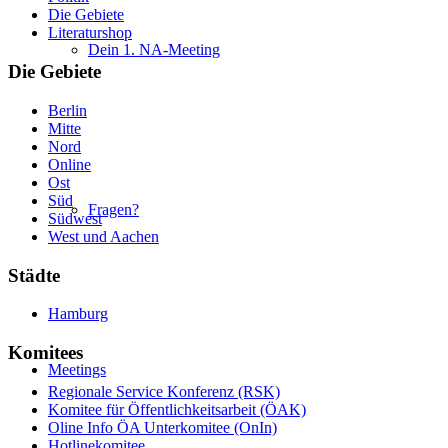
Die Gebiete
Literaturshop
Dein 1. NA-Meeting
Die Gebiete
Berlin
Mitte
Nord
Online
Ost
Süd
Fragen?
Südwest
West und Aachen
Städte
Hamburg
Komitees
Meetings
Regionale Service Konferenz (RSK)
Komitee für Öffentlichkeitsarbeit (ÖAK)
Oline Info ÖA Unterkomitee (OnIn)
Hotlinekomitee