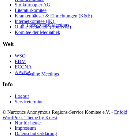
Strukturpapier AG
Literaturkomitee
Krankenhäuser & Einrichtungen (K&E)
Internetkomitee (IK)
Face to face Meetings
Online Redaction (YourNAl)
Komitee der Mediathek
Welt
WSO
EDM
ECCNA
APFNA
Online Meetings
Info
Logout
Servicetermine
© Narcotics Anonymous Regions-Service Komitee e.V. -
Enfold
WordPress Theme by Kriesi
Nur für heute
Impressum
Datenschutzerklärung