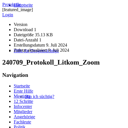
Protokolle
Hauptseite
[featured_image]
Login
Version
Download
1
Dateigröße
35.13 KB
Datei-Anzahl
1
Erstellungsdatum
9. Juli 2024
Zuletzt aktualisiert
9. Juli 2024
Hilfe für Drogensüchtige
240709_Protokoll_Litkom_Zoom
Navigation
Startseite
Erste Hilfe
Meetings
Bin ich süchtig?
12 Schritte
Infocenter
Mitglieder
Angehörige
Fachleute
Politik