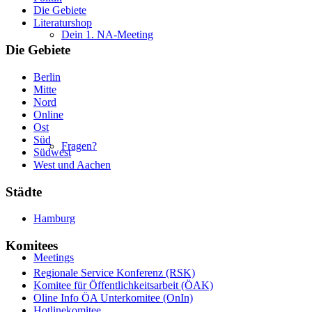
Die Gebiete
Literaturshop
Dein 1. NA-Meeting
Die Gebiete
Berlin
Mitte
Nord
Online
Ost
Süd
Fragen?
Südwest
West und Aachen
Städte
Hamburg
Komitees
Meetings
Regionale Service Konferenz (RSK)
Komitee für Öffentlichkeitsarbeit (ÖAK)
Oline Info ÖA Unterkomitee (OnIn)
Hotlinekomitee