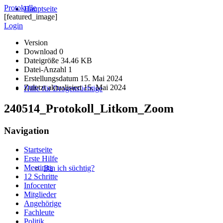
Protokolle
Hauptseite
[featured_image]
Login
Version
Download
0
Dateigröße
34.46 KB
Datei-Anzahl
1
Erstellungsdatum
15. Mai 2024
Zuletzt aktualisiert
15. Mai 2024
Hilfe für Drogensüchtige
240514_Protokoll_Litkom_Zoom
Navigation
Startseite
Erste Hilfe
Meetings
Bin ich süchtig?
12 Schritte
Infocenter
Mitglieder
Angehörige
Fachleute
Politik