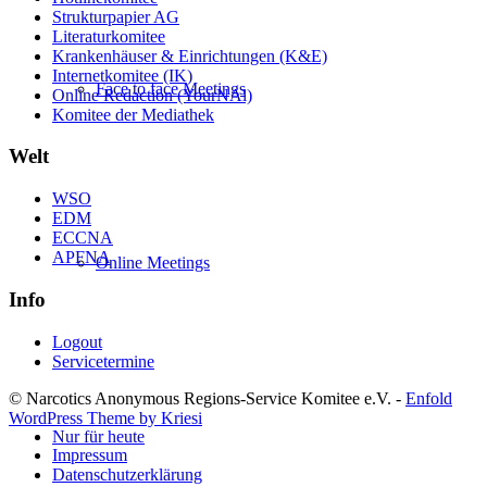
Strukturpapier AG
Literaturkomitee
Krankenhäuser & Einrichtungen (K&E)
Internetkomitee (IK)
Face to face Meetings
Online Redaction (YourNAl)
Komitee der Mediathek
Welt
WSO
EDM
ECCNA
APFNA
Online Meetings
Info
Logout
Servicetermine
© Narcotics Anonymous Regions-Service Komitee e.V. -
Enfold
WordPress Theme by Kriesi
Nur für heute
Impressum
Datenschutzerklärung