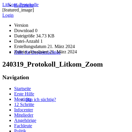
LitKom
,
Protokolle
Hauptseite
[featured_image]
Login
Version
Download
0
Dateigröße
34.73 KB
Datei-Anzahl
1
Erstellungsdatum
21. März 2024
Zuletzt aktualisiert
21. März 2024
Hilfe für Drogensüchtige
240319_Protokoll_Litkom_Zoom
Navigation
Startseite
Erste Hilfe
Meetings
Bin ich süchtig?
12 Schritte
Infocenter
Mitglieder
Angehörige
Fachleute
Politik