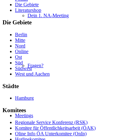
Die Gebiete
Literaturshop
Dein 1. NA-Meeting
Die Gebiete
Berlin
Mitte
Nord
Online
Ost
Süd
Fragen?
Südwest
West und Aachen
Städte
Hamburg
Komitees
Meetings
Regionale Service Konferenz (RSK)
Komitee für Öffentlichkeitsarbeit (ÖAK)
Oline Info ÖA Unterkomitee (OnIn)
Hotlinekomitee