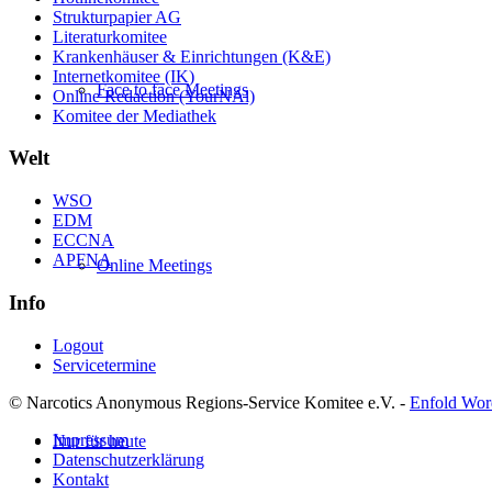
Strukturpapier AG
Literaturkomitee
Krankenhäuser & Einrichtungen (K&E)
Internetkomitee (IK)
Face to face Meetings
Online Redaction (YourNAl)
Komitee der Mediathek
Welt
WSO
EDM
ECCNA
APFNA
Online Meetings
Info
Logout
Servicetermine
© Narcotics Anonymous Regions-Service Komitee e.V. -
Enfold Wor
Impressum
Nur für heute
Datenschutzerklärung
Kontakt