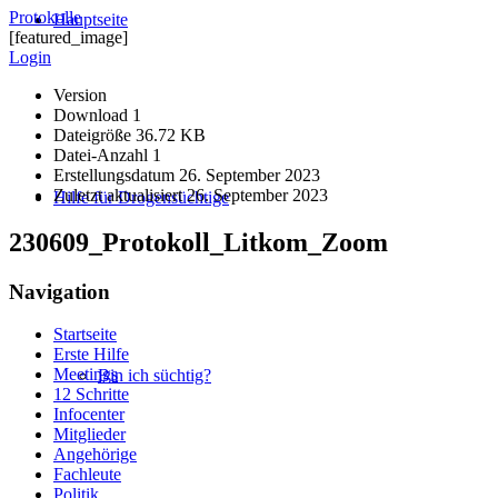
Protokolle
Hauptseite
[featured_image]
Login
Version
Download
1
Dateigröße
36.72 KB
Datei-Anzahl
1
Erstellungsdatum
26. September 2023
Zuletzt aktualisiert
26. September 2023
Hilfe für Drogensüchtige
230609_Protokoll_Litkom_Zoom
Navigation
Startseite
Erste Hilfe
Meetings
Bin ich süchtig?
12 Schritte
Infocenter
Mitglieder
Angehörige
Fachleute
Politik