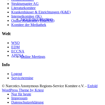
Strukturpapier AG
Literaturkomitee
Krankenhäuser & Einrichtungen (K&E)
Internetkomitee (IK)
Face to face Meetings
Online Redaction (YourNAl)
Komitee der Mediathek
Welt
WSO
EDM
ECCNA
APFNA
Online Meetings
Info
Logout
Servicetermine
© Narcotics Anonymous Regions-Service Komitee e.V. -
Enfold
WordPress Theme by Kriesi
Nur für heute
Impressum
Datenschutzerklärung