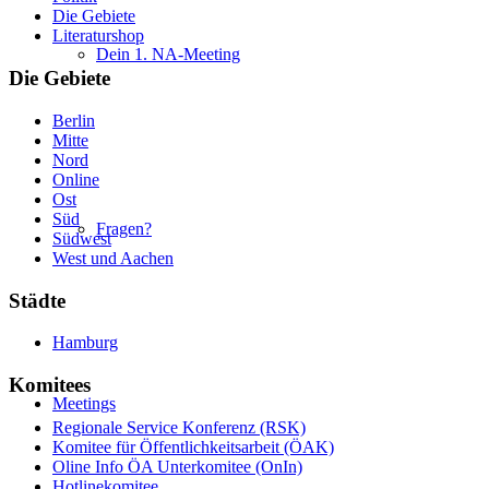
Die Gebiete
Literaturshop
Dein 1. NA-Meeting
Die Gebiete
Berlin
Mitte
Nord
Online
Ost
Süd
Fragen?
Südwest
West und Aachen
Städte
Hamburg
Komitees
Meetings
Regionale Service Konferenz (RSK)
Komitee für Öffentlichkeitsarbeit (ÖAK)
Oline Info ÖA Unterkomitee (OnIn)
Hotlinekomitee