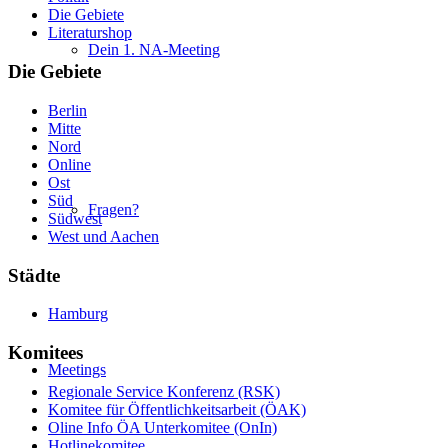
Die Gebiete
Literaturshop
Dein 1. NA-Meeting
Die Gebiete
Berlin
Mitte
Nord
Online
Ost
Süd
Fragen?
Südwest
West und Aachen
Städte
Hamburg
Komitees
Meetings
Regionale Service Konferenz (RSK)
Komitee für Öffentlichkeitsarbeit (ÖAK)
Oline Info ÖA Unterkomitee (OnIn)
Hotlinekomitee