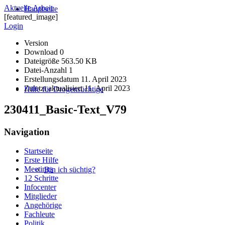
Aktuelle Arbeit
Hauptseite
[featured_image]
Login
Version
Download
0
Dateigröße
563.50 KB
Datei-Anzahl
1
Erstellungsdatum
11. April 2023
Zuletzt aktualisiert
11. April 2023
Hilfe für Drogensüchtige
230411_Basic-Text_V79
Navigation
Startseite
Erste Hilfe
Meetings
Bin ich süchtig?
12 Schritte
Infocenter
Mitglieder
Angehörige
Fachleute
Politik