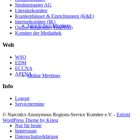
Strukturpapier AG
Literaturkomitee
Krankenhäuser & Einrichtungen (K&E)
Internetkomitee (IK)
Face to face Meetings
Online Redaction (YourNAl)
Komitee der Mediathek
Welt
WSO
EDM
ECCNA
APFNA
Online Meetings
Info
Logout
Servicetermine
© Narcotics Anonymous Regions-Service Komitee e.V. -
Enfold
WordPress Theme by Kriesi
Nur für heute
Impressum
Datenschutzerklärung