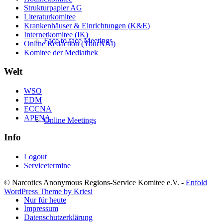
Strukturpapier AG
Literaturkomitee
Krankenhäuser & Einrichtungen (K&E)
Internetkomitee (IK)
Face to face Meetings
Online Redaction (YourNAl)
Komitee der Mediathek
Welt
WSO
EDM
ECCNA
APFNA
Online Meetings
Info
Logout
Servicetermine
© Narcotics Anonymous Regions-Service Komitee e.V. -
Enfold
WordPress Theme by Kriesi
Nur für heute
Impressum
Datenschutzerklärung