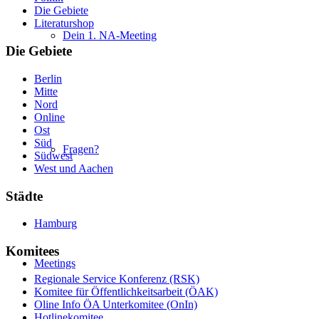
Die Gebiete
Literaturshop
Dein 1. NA-Meeting
Die Gebiete
Berlin
Mitte
Nord
Online
Ost
Süd
Fragen?
Südwest
West und Aachen
Städte
Hamburg
Komitees
Meetings
Regionale Service Konferenz (RSK)
Komitee für Öffentlichkeitsarbeit (ÖAK)
Oline Info ÖA Unterkomitee (OnIn)
Hotlinekomitee