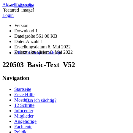
Aktuelle Arbeit
Hauptseite
[featured_image]
Login
Version
Download
1
Dateigröße
561.00 KB
Datei-Anzahl
1
Erstellungsdatum
6. Mai 2022
Zuletzt aktualisiert
6. Mai 2022
Hilfe für Drogensüchtige
220503_Basic-Text_V52
Navigation
Startseite
Erste Hilfe
Meetings
Bin ich süchtig?
12 Schritte
Infocenter
Mitglieder
Angehörige
Fachleute
Politik