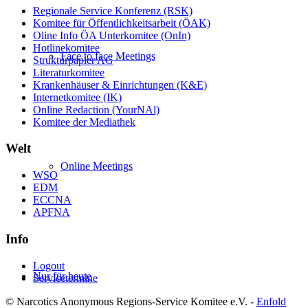
Regionale Service Konferenz (RSK)
Komitee für Öffentlichkeitsarbeit (ÖAK)
Oline Info ÖA Unterkomitee (OnIn)
Hotlinekomitee
Face to face Meetings
Strukturpapier AG
Literaturkomitee
Krankenhäuser & Einrichtungen (K&E)
Internetkomitee (IK)
Online Redaction (YourNAl)
Komitee der Mediathek
Welt
Online Meetings
WSO
EDM
ECCNA
APFNA
Info
Logout
Nur für heute
Servicetermine
© Narcotics Anonymous Regions-Service Komitee e.V. -
Enfold