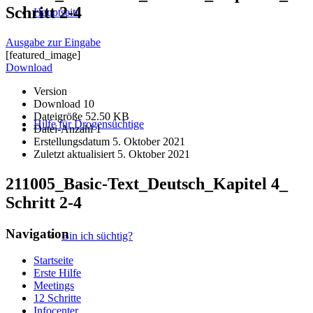
Schritt 2-4
Hauptseite
Ausgabe zur Eingabe
[featured_image]
Download
Version
Download
10
Dateigröße
52.50 KB
Hilfe für Drogensüchtige
Datei-Anzahl
1
Erstellungsdatum
5. Oktober 2021
Zuletzt aktualisiert
5. Oktober 2021
211005_Basic-Text_Deutsch_Kapitel 4_
Schritt 2-4
Navigation
Bin ich süchtig?
Startseite
Erste Hilfe
Meetings
12 Schritte
Infocenter