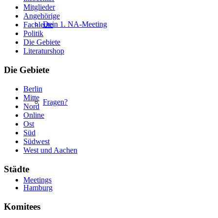
Mitglieder
Angehörige
Dein 1. NA-Meeting
Fachleute
Politik
Die Gebiete
Literaturshop
Die Gebiete
Berlin
Mitte
Fragen?
Nord
Online
Ost
Süd
Südwest
West und Aachen
Städte
Meetings
Hamburg
Komitees