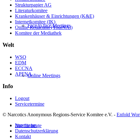
Strukturpapier AG
Literaturkomitee
Krankenhäuser & Einrichtungen (K&E)
Internetkomitee (IK)
Face to face Meetings
Online Redaction (YourNAl)
Komitee der Mediathek
Welt
WSO
EDM
ECCNA
APFNA
Online Meetings
Info
Logout
Servicetermine
© Narcotics Anonymous Regions-Service Komitee e.V. -
Enfold Wor
Impressum
Nur für heute
Datenschutzerklärung
Kontakt