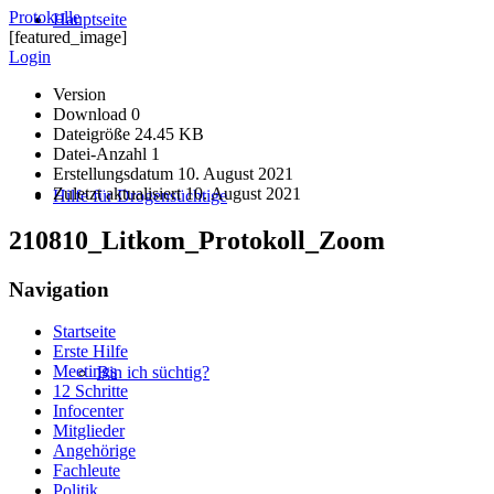
Protokolle
Hauptseite
[featured_image]
Login
Version
Download
0
Dateigröße
24.45 KB
Datei-Anzahl
1
Erstellungsdatum
10. August 2021
Zuletzt aktualisiert
10. August 2021
Hilfe für Drogensüchtige
210810_Litkom_Protokoll_Zoom
Navigation
Startseite
Erste Hilfe
Meetings
Bin ich süchtig?
12 Schritte
Infocenter
Mitglieder
Angehörige
Fachleute
Politik