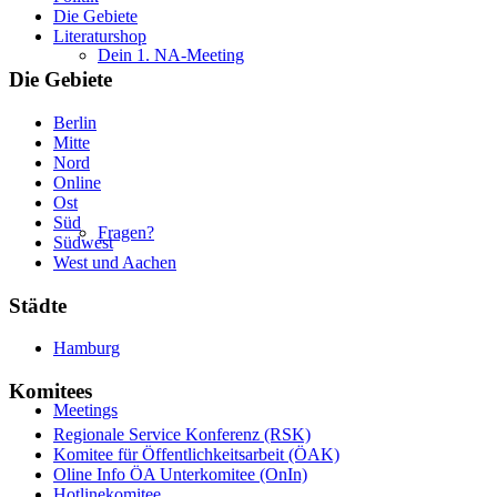
Die Gebiete
Literaturshop
Dein 1. NA-Meeting
Die Gebiete
Berlin
Mitte
Nord
Online
Ost
Süd
Fragen?
Südwest
West und Aachen
Städte
Hamburg
Komitees
Meetings
Regionale Service Konferenz (RSK)
Komitee für Öffentlichkeitsarbeit (ÖAK)
Oline Info ÖA Unterkomitee (OnIn)
Hotlinekomitee