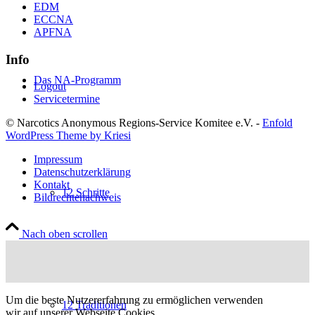
EDM
ECCNA
APFNA
Info
Das NA-Programm
Logout
Servicetermine
© Narcotics Anonymous Regions-Service Komitee e.V. -
Enfold
WordPress Theme by Kriesi
Impressum
Datenschutzerklärung
Kontakt
12 Schritte
Bildrechtenachweis
Nach oben scrollen
Um die beste Nutzererfahrung zu ermöglichen verwenden
12 Traditionen
wir auf unserer Webseite Cookies.