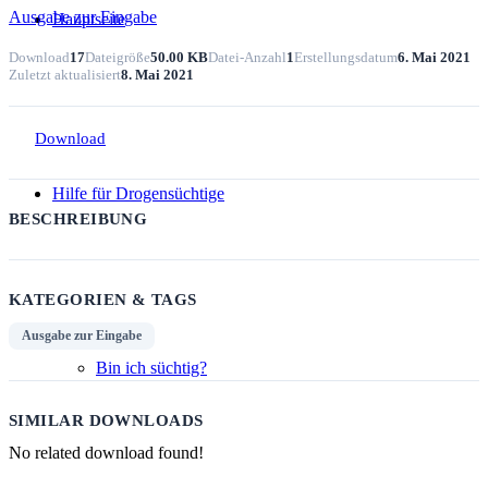
Ausgabe zur Eingabe
Hauptseite
Download
17
Dateigröße
50.00 KB
Datei-Anzahl
1
Erstellungsdatum
6. Mai 2021
Zuletzt aktualisiert
8. Mai 2021
Download
Hilfe für Drogensüchtige
BESCHREIBUNG
KATEGORIEN & TAGS
Ausgabe zur Eingabe
Bin ich süchtig?
SIMILAR DOWNLOADS
No related download found!