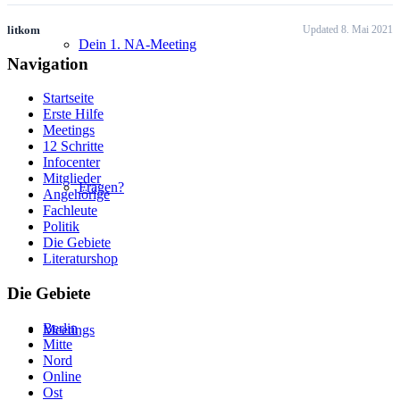
litkom
Updated 8. Mai 2021
Dein 1. NA-Meeting
Navigation
Startseite
Erste Hilfe
Meetings
12 Schritte
Infocenter
Mitglieder
Fragen?
Angehörige
Fachleute
Politik
Die Gebiete
Literaturshop
Die Gebiete
Berlin
Meetings
Mitte
Nord
Online
Ost