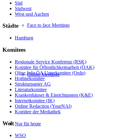
Süd
Südwest
West und Aachen
Face to face Meetings
Städte
Hamburg
Komitees
Regionale Service Konferenz (RSK)
Komitee für Öffentlichkeitsarbeit (ÖAK)
Oline Info ÖA Unterkomitee (OnIn)
Online Meetings
Hotlinekomitee
Strukturpapier AG
Literaturkomitee
Krankenhäuser & Einrichtungen (K&E)
Internetkomitee (IK)
Online Redaction (YourNAl)
Komitee der Mediathek
Welt
Nur für heute
WSO