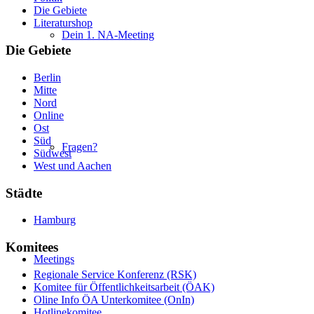
Die Gebiete
Literaturshop
Dein 1. NA-Meeting
Die Gebiete
Berlin
Mitte
Nord
Online
Ost
Süd
Fragen?
Südwest
West und Aachen
Städte
Hamburg
Komitees
Meetings
Regionale Service Konferenz (RSK)
Komitee für Öffentlichkeitsarbeit (ÖAK)
Oline Info ÖA Unterkomitee (OnIn)
Hotlinekomitee