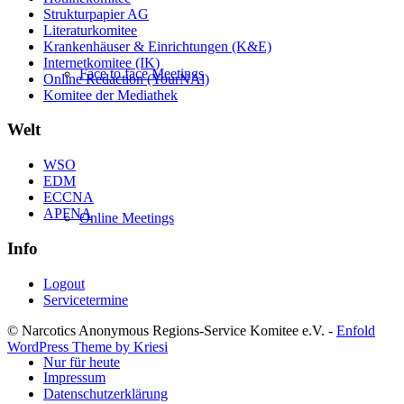
Strukturpapier AG
Literaturkomitee
Krankenhäuser & Einrichtungen (K&E)
Internetkomitee (IK)
Face to face Meetings
Online Redaction (YourNAl)
Komitee der Mediathek
Welt
WSO
EDM
ECCNA
APFNA
Online Meetings
Info
Logout
Servicetermine
© Narcotics Anonymous Regions-Service Komitee e.V. -
Enfold
WordPress Theme by Kriesi
Nur für heute
Impressum
Datenschutzerklärung