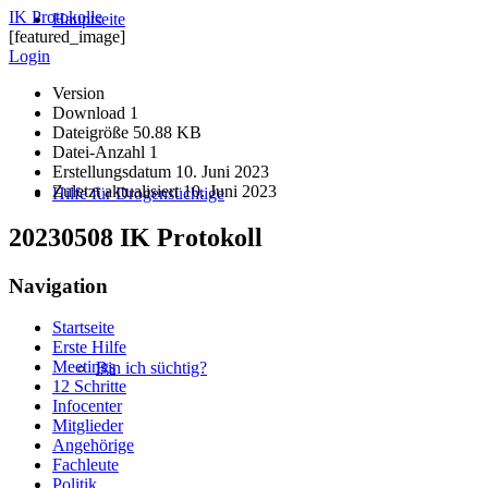
IK Protokolle
Hauptseite
[featured_image]
Login
Version
Download
1
Dateigröße
50.88 KB
Datei-Anzahl
1
Erstellungsdatum
10. Juni 2023
Zuletzt aktualisiert
10. Juni 2023
Hilfe für Drogensüchtige
20230508 IK Protokoll
Navigation
Startseite
Erste Hilfe
Meetings
Bin ich süchtig?
12 Schritte
Infocenter
Mitglieder
Angehörige
Fachleute
Politik