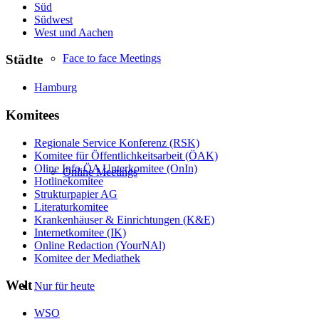
Süd
Südwest
West und Aachen
Face to face Meetings
Städte
Hamburg
Komitees
Regionale Service Konferenz (RSK)
Komitee für Öffentlichkeitsarbeit (ÖAK)
Oline Info ÖA Unterkomitee (OnIn)
Online Meetings
Hotlinekomitee
Strukturpapier AG
Literaturkomitee
Krankenhäuser & Einrichtungen (K&E)
Internetkomitee (IK)
Online Redaction (YourNAl)
Komitee der Mediathek
Welt
Nur für heute
WSO