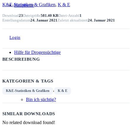
K&E-Statistiken & Grafiken
,
K & E
Hauptseite
Download
23
Dateigröße
581.40 KB
Datei-Anzahl
1
Erstellungsdatum
24. Januar 2021
Zuletzt aktualisiert
24. Januar 2021
Login
Hilfe für Drogensüchtige
BESCHREIBUNG
KATEGORIEN & TAGS
,
K&E-Statistiken & Grafiken
K & E
Bin ich süchtig?
SIMILAR DOWNLOADS
No related download found!