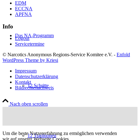
EDM
ECCNA
APFNA
Info
Das NA-Programm
Logout
Servicetermine
© Narcotics Anonymous Regions-Service Komitee e.V. -
Enfold
WordPress Theme by Kriesi
Impressum
Datenschutzerklärung
Kontakt
12 Schritte
Bildrechtenachweis
Nach oben scrollen
Um die beste Nutzererfahrung zu ermöglichen verwenden
12 Traditionen
wir auf unserer Webseite Cookies.