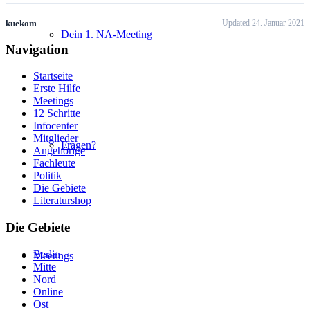
kuekom
Updated 24. Januar 2021
Dein 1. NA-Meeting
Navigation
Startseite
Erste Hilfe
Meetings
12 Schritte
Infocenter
Mitglieder
Fragen?
Angehörige
Fachleute
Politik
Die Gebiete
Literaturshop
Die Gebiete
Berlin
Meetings
Mitte
Nord
Online
Ost