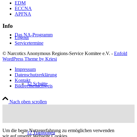
EDM
ECCNA
APFNA
Info
Das NA-Programm
Logout
Servicetermine
© Narcotics Anonymous Regions-Service Komitee e.V. -
Enfold
WordPress Theme by Kriesi
Impressum
Datenschutzerklärung
Kontakt
12 Schritte
Bildrechtenachweis
Nach oben scrollen
Um die beste Nutzererfahrung zu ermöglichen verwenden
12 Traditionen
wir auf unserer Webseite Cookies.