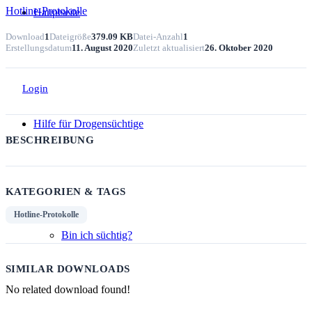
Hotline-Protokolle
Hauptseite
Download
1
Dateigröße
379.09 KB
Datei-Anzahl
1
Erstellungsdatum
11. August 2020
Zuletzt aktualisiert
26. Oktober 2020
Login
Hilfe für Drogensüchtige
BESCHREIBUNG
KATEGORIEN & TAGS
Hotline-Protokolle
Bin ich süchtig?
SIMILAR DOWNLOADS
No related download found!