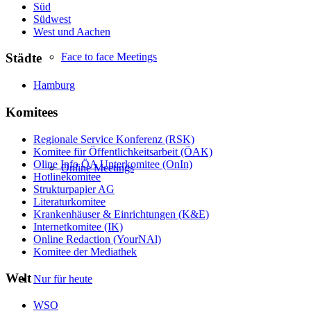
Süd
Südwest
West und Aachen
Face to face Meetings
Städte
Hamburg
Komitees
Regionale Service Konferenz (RSK)
Komitee für Öffentlichkeitsarbeit (ÖAK)
Oline Info ÖA Unterkomitee (OnIn)
Online Meetings
Hotlinekomitee
Strukturpapier AG
Literaturkomitee
Krankenhäuser & Einrichtungen (K&E)
Internetkomitee (IK)
Online Redaction (YourNAl)
Komitee der Mediathek
Welt
Nur für heute
WSO