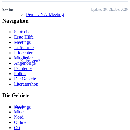
hotline
Updated 26. Oktober 2020
Dein 1. NA-Meeting
Navigation
Startseite
Erste Hilfe
Meetings
12 Schritte
Infocenter
Mitglieder
Fragen?
Angehörige
Fachleute
Politik
Die Gebiete
Literaturshop
Die Gebiete
Berlin
Meetings
Mitte
Nord
Online
Ost