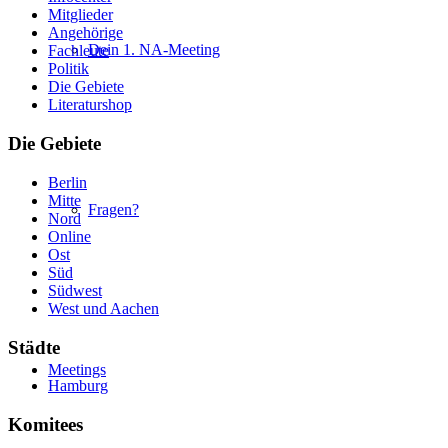
Mitglieder
Angehörige
Dein 1. NA-Meeting
Fachleute
Politik
Die Gebiete
Literaturshop
Die Gebiete
Berlin
Mitte
Fragen?
Nord
Online
Ost
Süd
Südwest
West und Aachen
Städte
Meetings
Hamburg
Komitees