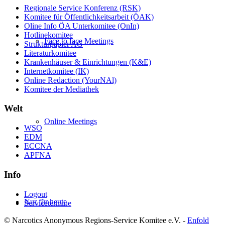
Regionale Service Konferenz (RSK)
Komitee für Öffentlichkeitsarbeit (ÖAK)
Oline Info ÖA Unterkomitee (OnIn)
Hotlinekomitee
Face to face Meetings
Strukturpapier AG
Literaturkomitee
Krankenhäuser & Einrichtungen (K&E)
Internetkomitee (IK)
Online Redaction (YourNAl)
Komitee der Mediathek
Welt
Online Meetings
WSO
EDM
ECCNA
APFNA
Info
Logout
Nur für heute
Servicetermine
© Narcotics Anonymous Regions-Service Komitee e.V. -
Enfold