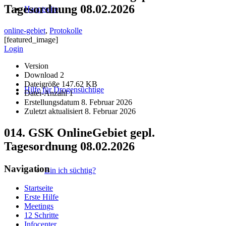
Tagesordnung 08.02.2026
Hauptseite
online-gebiet
,
Protokolle
[featured_image]
Login
Version
Download
2
Dateigröße
147.62 KB
Hilfe für Drogensüchtige
Datei-Anzahl
1
Erstellungsdatum
8. Februar 2026
Zuletzt aktualisiert
8. Februar 2026
014. GSK OnlineGebiet gepl.
Tagesordnung 08.02.2026
Navigation
Bin ich süchtig?
Startseite
Erste Hilfe
Meetings
12 Schritte
Infocenter