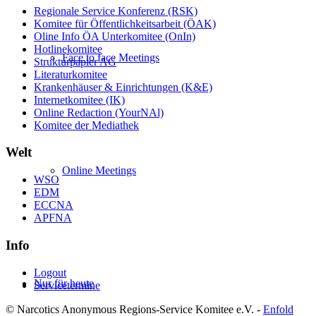
Regionale Service Konferenz (RSK)
Komitee für Öffentlichkeitsarbeit (ÖAK)
Oline Info ÖA Unterkomitee (OnIn)
Hotlinekomitee
Face to face Meetings
Strukturpapier AG
Literaturkomitee
Krankenhäuser & Einrichtungen (K&E)
Internetkomitee (IK)
Online Redaction (YourNAl)
Komitee der Mediathek
Welt
Online Meetings
WSO
EDM
ECCNA
APFNA
Info
Logout
Nur für heute
Servicetermine
© Narcotics Anonymous Regions-Service Komitee e.V. -
Enfold