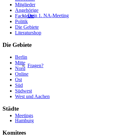
Mitglieder
Angehörige
Dein 1. NA-Meeting
Fachleute
Politik
Die Gebiete
Literaturshop
Die Gebiete
Berlin
Mitte
Fragen?
Nord
Online
Ost
Süd
Südwest
West und Aachen
Städte
Meetings
Hamburg
Komitees