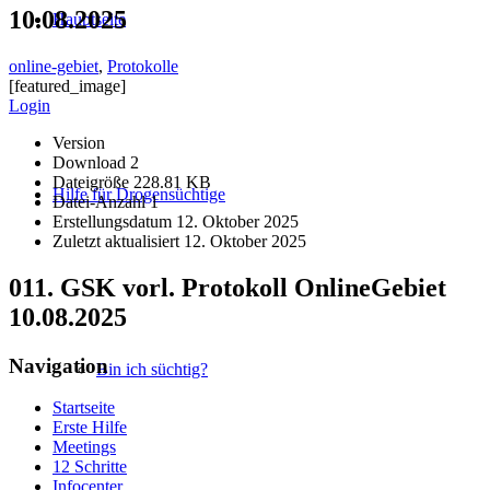
10.08.2025
Hauptseite
online-gebiet
,
Protokolle
[featured_image]
Login
Version
Download
2
Dateigröße
228.81 KB
Hilfe für Drogensüchtige
Datei-Anzahl
1
Erstellungsdatum
12. Oktober 2025
Zuletzt aktualisiert
12. Oktober 2025
011. GSK vorl. Protokoll OnlineGebiet
10.08.2025
Navigation
Bin ich süchtig?
Startseite
Erste Hilfe
Meetings
12 Schritte
Infocenter