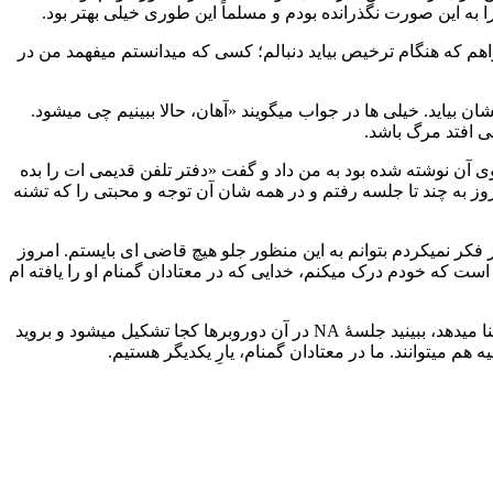
 اين صورت نگذرانده بودم و مسلماً اين طوری خيلی بهتر بود.
مايی اعضای NA تصميم ديگری هم گرفتم، و اين دومين تصميم اساسی من در عمرم بود. تصميم گرفتم از يكی از اعضای NA بخواهم كه هنگام ترخيص بيايد دنبالم؛ كسی كه ميدانستم ميفهمد من در
 به زندانها ميروم، به دوستان در بند پيشنهاد ميكنم بگذارند يكی از اعضای NA روز ترخيص دنبالشان بيايد. خيلی ها در جواب ميگويند «آهان، حالا ببينيم چی ميشود.
می افتد مرگ باشد.
ل آزادی من محشر بود. مرا به خانه ای بردند كه اعضای NA آنجا منتظرم بودند. يكی از اعضا يک دفتر تلفن نو كه شمارۀ اعضای NA توی آن نوشته شده بود به من داد و گفت «دفتر تلفن قديمی ات را بده
 به چند تا جلسه رفتم و در همه شان آن توجه و محبتی را كه تشنه
 فكر نميكردم بتوانم به اين منظور جلو هيچ قاضی ای بايستم. امروز
ت كه خودم درک ميكنم، خدايی كه در معتادان گمنام او را يافته ام
باری، اگر در سلول زندان داريد اينها را ميخوانيد، پيامی برايتان دارم. اگر فكر ميكنيد هر نوع نشئه جات يا الكل، يا هر دو، دارد زندگيتان را به فنا ميدهد، ببينيد جلسۀ NA در آن دوروبرها كجا تشكيل ميشود و برويد
 هم ميتوانند. ما در معتادان گمنام، يارِ يكديگر هستيم.