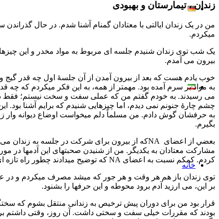
زندان ، تيمارستان و بهبودی
من در يک زندان ايالتی با معتادان گمنام آشنا شدم. در حال گذراندن
ميكردم.
يک شب توی زندان شنيدم جلسه ای مربوط به مواد مخدر و اين چيزها 
بيرون می آمدم.
خوب يادم هست كه بعد از بيرون آمدن از آن جلسۀ اول چه قدر گيج و 
به مواد بر سرم آمده بود. مهمتر از همه، به اين فكر ميكردم كه چه ق
به حرفشان گوش دادم. من مسلماً دلم ميخواست اوضاع ديوانه وار زند
بگيرم.
بعضي از اعضای
NAكه از بيرون برای شركت در جلسه به زندان می آ
مشاركت معتادان به يكديگر. من از شنيدن صحبتهای اين آدمها در مو
كردم. كمكم نسبت به اعضای NA كه توضيح ميدادند چطور راه تازه ای برای زندگی فارغ از مواد مخدر، الكل و زندانی شدن يافته اند، نوعی احساس احترام پيدا كردم.
خانه
بر اين، می ارزيد آدم برود محوطه و اين حرفها را بشنود.
قرار بود من برای دوران پيش ترخيص به زندانی منتقل بشوم كه سختگيری
بودند كه مقررات خيلی سفت و سختی داشت. آن روز، وقتی داشتم برای