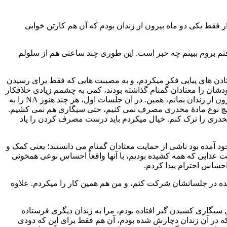
 فقط يكی دو ماه بيرون از زندان بودم كه آن هم كارتن خوابی
فتم بروم ببينم چه خبر است. اين طوری چند ساعتی هم از سلولم
فتادن های پياپی فكر ميكردم، و به مصيبت هايی كه فقط برای رسيدن
خودشان را معتادان گمنام گذاشته بودند، كمی به چشمم زيادی خلافكار
می رسيدند. به خودم گفتم من كه عملی سفت و سخت نيستم؛ فقط دوست دارم هر روز نشئه كنم. و در ضمن دزدی هستم كه نمی توانم بيرون از زندان بمانم، همين. در آن جلسات اول، هر چند هنوز NA را به
دم كه برايم آشنا بود. اين بود كه باز هم به جلسات رفتم. می شنيدم توی NA ميگويند ما ديگر هيچ نوع مادۀ مخدری مصرف نمی كنيم، حتی سيگاری هم نمی كشيم.
 مخدری را ترک كنم. خيال ميكردم بايد درست مصرف كردن را ياد
وجود آمده بود ناشی از حمايت معتادان گمنام می دانستند؛ يعنی كمک و
عذابی كه همه كشيده بوديم، با آنها واقعاً احساس نوعی همخونی
مرتب در جلسات NA حاضر ميشدم. اعضا ميگفتند هر طور شده در جلساتشان شركت كنم، و من هم همين كار را ميكردم. علاوه
ل سيگاری كشيدن گير افتاده بودم، مرا به زندان ديگری فرستاده
كه در آن زندان دچارش شده بودم، آن هم فقط برای اين كه دودی