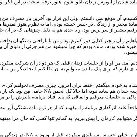
 شدن از اتوبوس زندان تابلو بشوم. هنوز نرفته سخت در اين فكر بو
ين مادۀ مخدر و از زندگی در حبس خسته بودم، اما به نظرم هنوز آنق
فتم بيشتر از سر ترس بود، و تا حدی هم به دليل چيزهايی كه در آن ج
اهايم و آن زنجير كذايی دور كمرم بود و من با ناراحتی به نگهبان بد
يره شده بودم، مانده بودم كه چرا نميشود من هم جزئی از دنيای آن ب
ميشود.
 به زندان جديد، يكی از زندانيها كه عضو NA بود به ديدنم آمد. من او را از جلسات زندان قبلی 
نه ای دارم كه برای پاک ماندن ميتوانم به آن اتكا كنم. اينجا ديگر من
نگه دارم. امكان مصرف زياد پيش می آمد، بنابراين د
پاكی به جلسات ميرفتم و اتفاقی كه بايد افتاد. برنامه، تأثيرش را بر من
 ميتوانيم كارمان را پيش ببريم. به گمانم تنها كسی كه حال مرا ميفه
روزی كه در زندان جلو گروه ايستادم