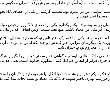
بكنم، سخت مايۀ آسايش خاطر بود. من هيچوقت دوران محكوميتم را به
من با راهن
 مسلماً نمی فهميدم.
امروز وقتی برای رساندن پيام معتادان گمنام
زنيد: اگر مثل من معتاد باشيد، هيچ بعيد نيست اولين اتفاقی كه برايتان 
روز او
» يک ديگرشان مرا برد جلو كمدش، و چند تكه لباس به من داد. آن روز
ان از آن محروم بودم، جبران شد.
و قاضی دادگاه عالی بايستم و گواهی عدم سوءپيشينه ام را بگيرم. هرگز
ی فراتر از انجمن هم اتكا كنم. منظورم خداوند است. يعنی خدايی اس
راهورسم بهتری باخبر شويد. حالا كه يک معتاد توانسته نجات پيدا كند، بقيه