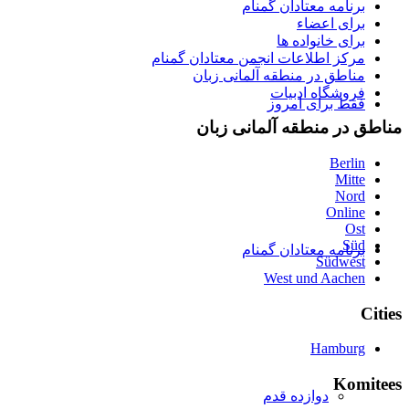
برنامه معتادان گمنام
برای اعضاء
برای خانواده ها
مرکز اطلاعات انجمن معتادان گمنام
مناطق در منطقه آلمانی زبان
فروشگاه ادبیات
فقط برای امروز
مناطق در منطقه آلمانی زبان
Berlin
Mitte
Nord
Online
Ost
Süd
برنامه معتادان گمنام
Südwest
West und Aachen
Cities
Hamburg
Komitees
دوازده قدم