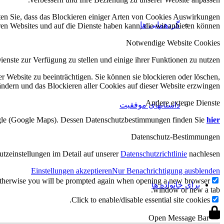
hten Sie, dass das Blockieren einiger Arten von Cookies Auswirkungen
گردهمایی ها
ren Websites und auf die Dienste haben kann, die wir anbieten können.
Notwendige Website Cookies
enste zur Verfügung zu stellen und einige ihrer Funktionen zu nutzen.
r Website zu beeinträchtigen. Sie können sie blockieren oder löschen,
ndern und das Blockieren aller Cookies auf dieser Website erzwingen.
Andere externe Dienste
داستانهای موفقیت
ogle (Google Maps). Dessen Datenschutzbestimmungen finden Sie
hier
Datenschutz-Bestimmungen
tzeinstellungen im Detail auf unserer
Datenschutzrichtlinie
nachlesen.
Einstellungen akzeptieren
Nur Benachrichtigung ausblenden
g. Otherwise you will be prompted again when opening a new browser
برای خانواده ها
window or new a tab.
Click to enable/disable essential site cookies.
Open Message Bar