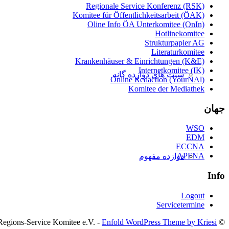
Regionale Service Konferenz (RSK)
Komitee für Öffentlichkeitsarbeit (ÖAK)
Oline Info ÖA Unterkomitee (OnIn)
Hotlinekomitee
Strukturpapier AG
Literaturkomitee
Krankenhäuser & Einrichtungen (K&E)
Internetkomitee (IK)
سنت های دوازده گانه
Online Redaction (YourNAl)
Komitee der Mediathek
جهان
WSO
EDM
ECCNA
APFNA
دوازده مفهوم
Info
Logout
Servicetermine
Enfold WordPress Theme by Kriesi
© Narcotics Anonymous Regions-Service Komitee e.V. -