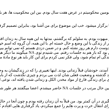
 سومين محكوميتم در عرض هفت سال بودم. بين اين محكوميت ها، هر بار
برگزار ميشود. خب اين موضوع برای من آشنا بود، بنابراين تصميم گر
مبهوت بودم. به سلولم كه برگشتم، مدتها به اين همه سال به زندان ا
در از زندگی با اين وضع و حال خسته ام. با اين همه، آن گروه كه اسم 
چشم چارۀ جنونم نمی ديدم، اما چيزهايی شني
گی ام تمام شود، ولی فكر نمی كردم برای اين كار بايد هر نوع مادۀ
مدند، خودشان قبلاً زندانی بودند. اينها تغييری را كه در زندگيشان به 
رد گذشته و وضعيت فعلی شان لذت می بردم و چيزی نگذشت كه از بابت 
توی زندان باز هم هر وقت و هر جور كه ميشد مصرف ميكردم و در عين حال 
 در آن كمتر بود. من قبلاً به آن زندان رفته بودم و چون آنجا در حا
 انتقال خرت و پرت هايم را جمع ميكردم، ياد گرفتاری هايی افتادم 