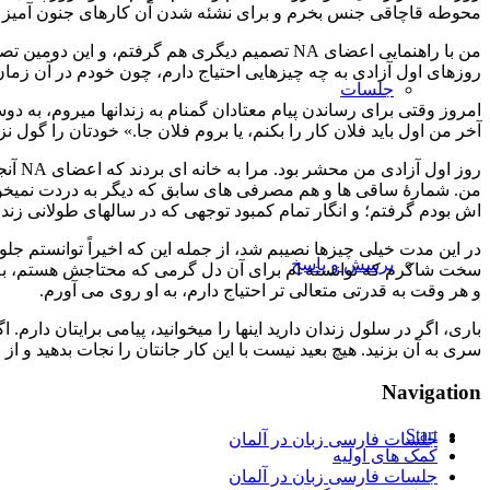
محوطه قاچاقی جنس بخرم و برای نشئه شدن آن كارهای جنون آميز را 
روزهای اول آزادی به چه چيزهايی احتياج دارم، چون خودم در آن زمان
جلسات
آخر من اول بايد فلان كار را بكنم، يا بروم فلان جا.» خودتان را گول ن
من. شمارۀ ساقی ها و هم مصرفی های سابق كه ديگر به دردت نميخورد.
اش بودم گرفتم؛ و انگار تمام كمبود توجهی كه در سالهای طولانی زند
در اين مدت خيلی چيزها نصيبم شد، از جمله اين كه اخيراً توانستم جل
پرسش و پاسخ
سخت شاكرم كه توانسته ام برای آن دل گرمی كه محتاجش هستم، به چيز
و هر وقت به قدرتی متعالی تر احتياج دارم، به او روی می آورم.
سری به آن بزنيد. هيچ بعيد نيست با اين كار جانتان را نجات بدهيد و از 
Navigation
Start
جلسات فارسی زبان در آلمان
کمک های اولیه
جلسات فارسی زبان در آلمان