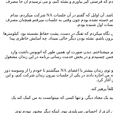
دم كه فرصتی گير بياورم و نشئه كنم، و می ترسيدم آن جا مصرف
اين بود كه آن روز صبح، قبل از اين كه اتوبوس راه بيفتد، يک سيگاری كشيدم. آن موقع نمی دانستم، ولی اين قرار بود آخرين بار مصرف من باشد. آن اوايل كه گفتم در آن جلسات NA شركت ميكردم، مدام
درها هم خسته نشده بودم چون وقتی به جلسات ميرفتم همچنان مصرف
لسات اول شنيده بودم.
اخمی نگاه ميكردم كه تفنگ در دست، پشت حفاظ نشسته بود. كيلومترها
يرون باشم. نشئه بودن ديگر حالی نميداد. چه آسايش خاطری پيدا
كه هر دو در آن شركت ميكرديم ميشناختم. ديدن صورت او، همين طور كه اتوبوس داشت وارد
 به انجمن چسبيدم و در بخش خدمت رسانی برنامه در اين زندان مشغول
در شش ماهی كه از محكوميتم مانده بود، صبح ها كه از خواب بلند ميشدم به خودم ميگفتم «فقط برای امروز، چيزی مصرف نخواهم كرد»، و توی زندان بيشتر با اعضای NA ميگشتم تا خودم را از وسوسه دور
ور ماندن از وسوسه چندان هم ساده نبود، اما حالا كل انجمن NA حامی من بود. يک بار به من اجازه دادند در يكی از جلسات بيرون زندان شركت كنم، و اين
 آغاز كرد.
ميد يک معتاد ديگر، و تنها كسی كه ميتوانست به من كمک كند يک
 و اعلام كردم كه نود روز پاكی دارم، خيلی احساس سربلندی ميكردم. قبل از ورود به NA ،در زندگی من اثری از احساس سربلندی نبود. اينكه ديگر مجبور نبودم توی