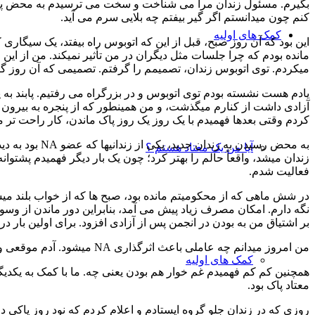
بگيرم. مسئول زندان مرا می شناخت و سخت می ترسيدم به محض پياده
كنم چون ميدانستم اگر گير بيفتم چه بلايی سرم می آيد.
کمک های اولیه
مانده بودم كه چرا جلسات مثل ديگران در من تأثير نميكند. من از ا
ميكردم. توی اتوبوس زندان، تصميمم را گرفتم. تصميمی كه آن روز گر
يادم هست نشسته بودم توی اتوبوس و در بزرگراه می رفتيم. پابند به پ
آزادی داشت از كنارم ميگذشت، و من همينطور كه از پنجره به بيرون خ
كردم وقتی بعدها فهميدم با يک روز يک روز پاک ماندن، كار راحت تر 
به محض رسيدن
آیا من یک معتاد هستم ؟
زندان ميشد، واقعاً حالم را بهتر كرد؛ چون يک بار ديگر فهميدم پشتوا
فعاليت شدم.
بر اشتياق من به بودن در انجمن پس از آزادی افزود. برای اولين بار در 
من امروز ميدانم چه عاملی باعث اثرگذاری NA ميشود. آدم موقعی واقعاً علت اثرگذاری برنامه را ميفهمد كه از هر نوع مادۀ نشئگی آور مطلقاً پرهيز كند.
کمک های اولیه
همچنين كم كم فهميدم غم خوار هم بودن يعنی چه. ما با كمک به يكديگر
معتاد پاک بود.