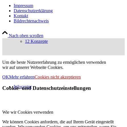
Impressum
Datenschutzerklärung
Kontakt
Bildrechtenachweis
Nach oben scrollen
12 Konzepte
Um die beste Nutzererfahrung zu ermöglichen verwenden
wir auf unserer Webseite Cookies.
OK
Mehr erfahren
Cookies nicht akzeptieren
Infocenter
Cookie- und Datenschutzeinstellungen
Wie wir Cookies verwenden
Wir können Cookies anfordern, die auf Ihrem Gerät eingestellt
werden. Wir verwenden Cookies, um uns mitzuteilen, wenn Sie