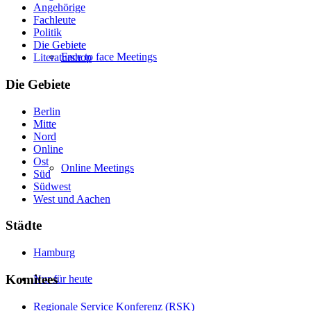
Angehörige
Fachleute
Politik
Die Gebiete
Face to face Meetings
Literaturshop
Die Gebiete
Berlin
Mitte
Nord
Online
Ost
Online Meetings
Süd
Südwest
West und Aachen
Städte
Hamburg
Komitees
Nur für heute
Regionale Service Konferenz (RSK)