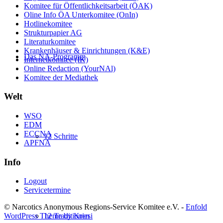
Komitee für Öffentlichkeitsarbeit (ÖAK)
Oline Info ÖA Unterkomitee (OnIn)
Hotlinekomitee
Strukturpapier AG
Literaturkomitee
Krankenhäuser & Einrichtungen (K&E)
Das NA-Programm
Internetkomitee (IK)
Online Redaction (YourNAl)
Komitee der Mediathek
Welt
WSO
EDM
ECCNA
12 Schritte
APFNA
Info
Logout
Servicetermine
© Narcotics Anonymous Regions-Service Komitee e.V. -
Enfold
12 Traditionen
WordPress Theme by Kriesi