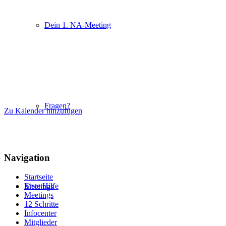
Dein 1. NA-Meeting
Fragen?
Zu Kalender hinzufügen
Navigation
Startseite
Erste Hilfe
Meetings
Meetings
12 Schritte
Infocenter
Mitglieder