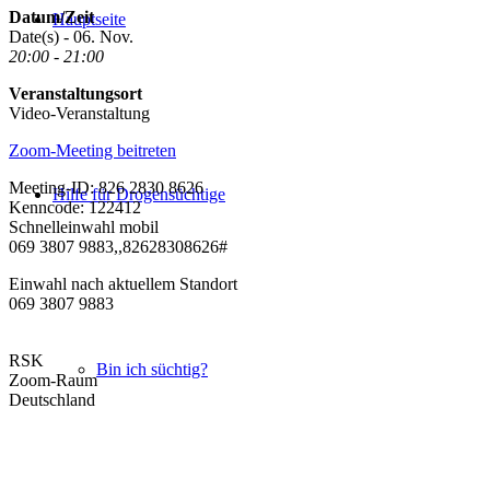
Datum/Zeit
Hauptseite
Date(s) - 06. Nov.
20:00 - 21:00
Veranstaltungsort
Video-Veranstaltung
Zoom-Meeting beitreten
Meeting-ID: 826 2830 8626
Hilfe für Drogensüchtige
Kenncode: 122412
Schnelleinwahl mobil
069 3807 9883,,82628308626#
Einwahl nach aktuellem Standort
069 3807 9883
RSK
Bin ich süchtig?
Zoom-Raum
Deutschland