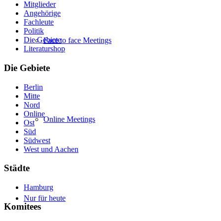
Mitglieder
Angehörige
Fachleute
Politik
Die Gebiete
Face to face Meetings
Literaturshop
Die Gebiete
Berlin
Mitte
Nord
Online
Online Meetings
Ost
Süd
Südwest
West und Aachen
Städte
Hamburg
Nur für heute
Komitees