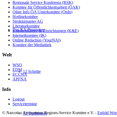
Regionale Service Konferenz (RSK)
Komitee für Öffentlichkeitsarbeit (ÖAK)
Oline Info ÖA Unterkomitee (OnIn)
Hotlinekomitee
Strukturpapier AG
Literaturkomitee
Das NA-Programm
Krankenhäuser & Einrichtungen (K&E)
Internetkomitee (IK)
Online Redaction (YourNAl)
Komitee der Mediathek
Welt
WSO
EDM
12 Schritte
ECCNA
APFNA
Info
Logout
Servicetermine
© Narcotics Anonymous Regions-Service Komitee e.V. -
Enfold Wor
12 Traditionen