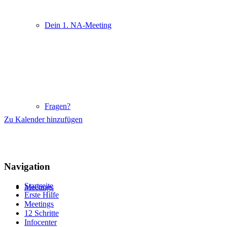
Dein 1. NA-Meeting
Fragen?
Zu Kalender hinzufügen
Navigation
Startseite
Meetings
Erste Hilfe
Meetings
12 Schritte
Infocenter