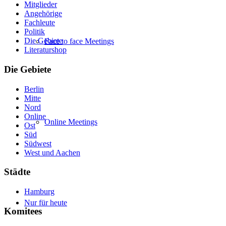
Mitglieder
Angehörige
Fachleute
Politik
Die Gebiete
Face to face Meetings
Literaturshop
Die Gebiete
Berlin
Mitte
Nord
Online
Online Meetings
Ost
Süd
Südwest
West und Aachen
Städte
Hamburg
Nur für heute
Komitees