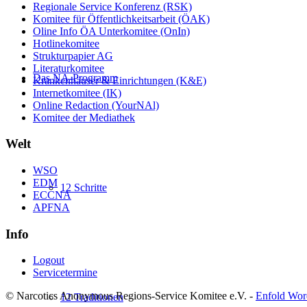
Regionale Service Konferenz (RSK)
Komitee für Öffentlichkeitsarbeit (ÖAK)
Oline Info ÖA Unterkomitee (OnIn)
Hotlinekomitee
Strukturpapier AG
Literaturkomitee
Das NA-Programm
Krankenhäuser & Einrichtungen (K&E)
Internetkomitee (IK)
Online Redaction (YourNAl)
Komitee der Mediathek
Welt
WSO
EDM
12 Schritte
ECCNA
APFNA
Info
Logout
Servicetermine
© Narcotics Anonymous Regions-Service Komitee e.V. -
Enfold Wor
12 Traditionen