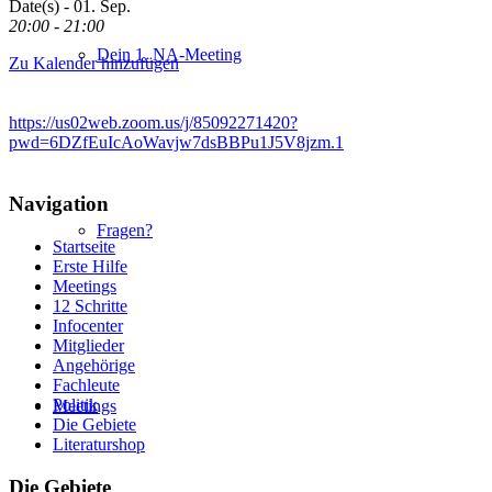
Date(s) - 01. Sep.
20:00 - 21:00
Dein 1. NA-Meeting
Zu Kalender hinzufügen
https://us02web.zoom.us/j/85092271420?
pwd=6DZfEuIcAoWavjw7dsBBPu1J5V8jzm.1
Navigation
Fragen?
Startseite
Erste Hilfe
Meetings
12 Schritte
Infocenter
Mitglieder
Angehörige
Fachleute
Politik
Meetings
Die Gebiete
Literaturshop
Die Gebiete