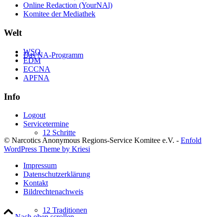
Online Redaction (YourNAl)
Komitee der Mediathek
Welt
WSO
Das NA-Programm
EDM
ECCNA
APFNA
Info
Logout
Servicetermine
12 Schritte
© Narcotics Anonymous Regions-Service Komitee e.V. -
Enfold
WordPress Theme by Kriesi
Impressum
Datenschutzerklärung
Kontakt
Bildrechtenachweis
12 Traditionen
Nach oben scrollen