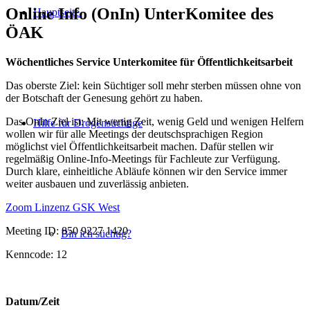
Online Info (OnIn) UnterKomitee des
Hauptseite
ÖAK
Wöchentliches Service Unterkomitee für Öffentlichkeitsarbeit
Das oberste Ziel: kein Süchtiger soll mehr sterben müssen ohne von
der Botschaft der Genesung gehört zu haben.
Das OnIn Ziel ist: Mit wenig Zeit, wenig Geld und wenigen Helfern
Hilfe für Drogensüchtige
wollen wir für alle Meetings der deutschsprachigen Region
möglichst viel Öffentlichkeitsarbeit machen. Dafür stellen wir
regelmäßig Online-Info-Meetings für Fachleute zur Verfügung.
Durch klare, einheitliche Abläufe können wir den Service immer
weiter ausbauen und zuverlässig anbieten.
Zoom Linzenz GSK West
Meeting ID: 850 9227 1420
Bin ich süchtig?
Kenncode: 12
Datum/Zeit