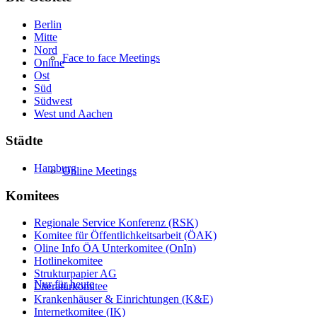
Berlin
Mitte
Nord
Face to face Meetings
Online
Ost
Süd
Südwest
West und Aachen
Städte
Hamburg
Online Meetings
Komitees
Regionale Service Konferenz (RSK)
Komitee für Öffentlichkeitsarbeit (ÖAK)
Oline Info ÖA Unterkomitee (OnIn)
Hotlinekomitee
Strukturpapier AG
Nur für heute
Literaturkomitee
Krankenhäuser & Einrichtungen (K&E)
Internetkomitee (IK)