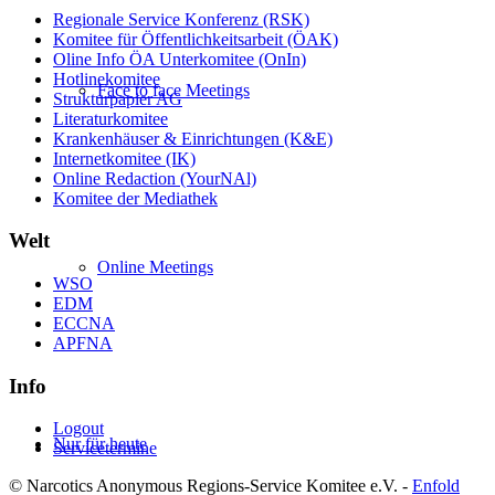
Regionale Service Konferenz (RSK)
Komitee für Öffentlichkeitsarbeit (ÖAK)
Oline Info ÖA Unterkomitee (OnIn)
Hotlinekomitee
Face to face Meetings
Strukturpapier AG
Literaturkomitee
Krankenhäuser & Einrichtungen (K&E)
Internetkomitee (IK)
Online Redaction (YourNAl)
Komitee der Mediathek
Welt
Online Meetings
WSO
EDM
ECCNA
APFNA
Info
Logout
Nur für heute
Servicetermine
© Narcotics Anonymous Regions-Service Komitee e.V. -
Enfold