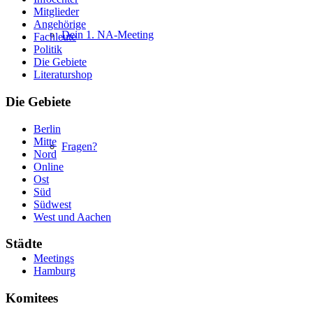
Mitglieder
Angehörige
Dein 1. NA-Meeting
Fachleute
Politik
Die Gebiete
Literaturshop
Die Gebiete
Berlin
Mitte
Fragen?
Nord
Online
Ost
Süd
Südwest
West und Aachen
Städte
Meetings
Hamburg
Komitees