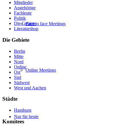
Mitglieder
Angehörige
Fachleute
Politik
Die Gebiete
Face to face Meetings
Literaturshop
Die Gebiete
Berlin
Mitte
Nord
Online
Online Meetings
Ost
Süd
Südwest
West und Aachen
Städte
Hamburg
Nur für heute
Komitees