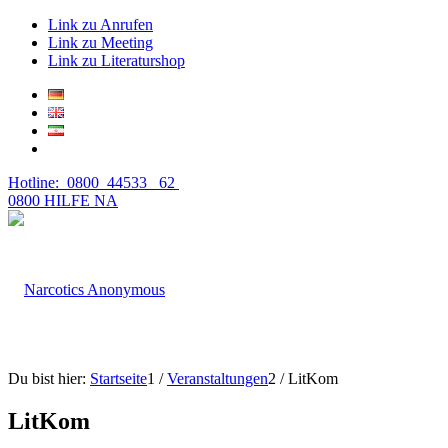
Link zu Anrufen
Link zu Meeting
Link zu Literaturshop
Hotline: 0800 44533 62
0800 HILFE NA
Du bist hier:
Startseite
1
/
Veranstaltungen
2
/
LitKom
LitKom