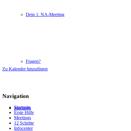
Dein 1. NA-Meeting
Fragen?
Zu Kalender hinzufügen
Navigation
Startseite
Meetings
Erste Hilfe
Meetings
12 Schritte
Infocenter