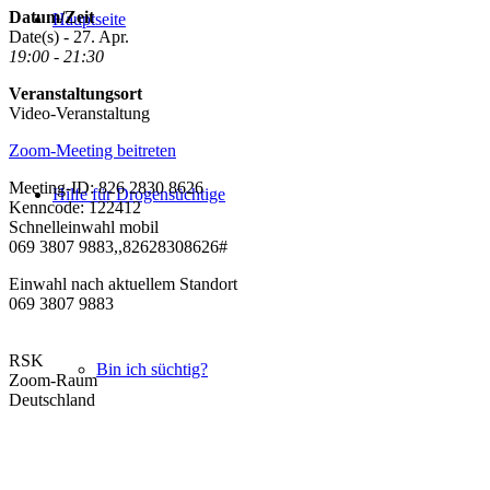
Datum/Zeit
Hauptseite
Date(s) - 27. Apr.
19:00 - 21:30
Veranstaltungsort
Video-Veranstaltung
Zoom-Meeting beitreten
Meeting-ID: 826 2830 8626
Hilfe für Drogensüchtige
Kenncode: 122412
Schnelleinwahl mobil
069 3807 9883,,82628308626#
Einwahl nach aktuellem Standort
069 3807 9883
RSK
Bin ich süchtig?
Zoom-Raum
Deutschland