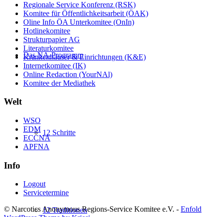
Regionale Service Konferenz (RSK)
Komitee für Öffentlichkeitsarbeit (ÖAK)
Oline Info ÖA Unterkomitee (OnIn)
Hotlinekomitee
Strukturpapier AG
Literaturkomitee
Das NA-Programm
Krankenhäuser & Einrichtungen (K&E)
Internetkomitee (IK)
Online Redaction (YourNAl)
Komitee der Mediathek
Welt
WSO
EDM
12 Schritte
ECCNA
APFNA
Info
Logout
Servicetermine
© Narcotics Anonymous Regions-Service Komitee e.V. -
Enfold
12 Traditionen