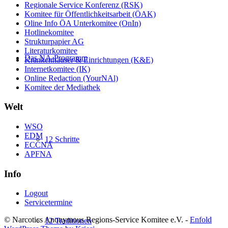
Regionale Service Konferenz (RSK)
Komitee für Öffentlichkeitsarbeit (ÖAK)
Oline Info ÖA Unterkomitee (OnIn)
Hotlinekomitee
Strukturpapier AG
Literaturkomitee
Das NA-Programm
Krankenhäuser & Einrichtungen (K&E)
Internetkomitee (IK)
Online Redaction (YourNAl)
Komitee der Mediathek
Welt
WSO
EDM
12 Schritte
ECCNA
APFNA
Info
Logout
Servicetermine
© Narcotics Anonymous Regions-Service Komitee e.V. -
Enfold
12 Traditionen