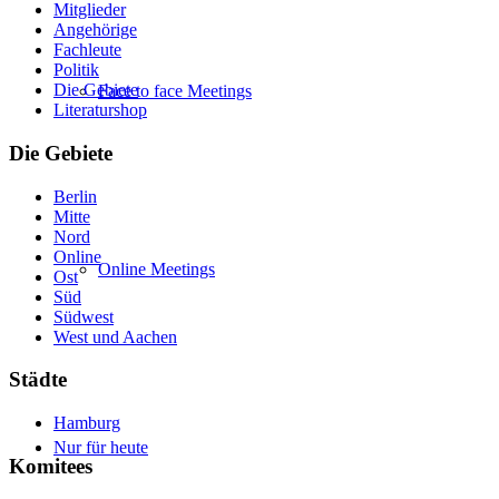
Mitglieder
Angehörige
Fachleute
Politik
Die Gebiete
Face to face Meetings
Literaturshop
Die Gebiete
Berlin
Mitte
Nord
Online
Online Meetings
Ost
Süd
Südwest
West und Aachen
Städte
Hamburg
Nur für heute
Komitees