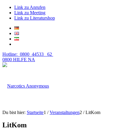
Link zu Anrufen
Link zu Meeting
Link zu Literaturshop
Hotline: 0800 44533 62
0800 HILFE NA
Du bist hier:
Startseite
1
/
Veranstaltungen
2
/
LitKom
LitKom