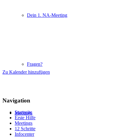
Dein 1. NA-Meeting
Fragen?
Zu Kalender hinzufügen
Navigation
Startseite
Meetings
Erste Hilfe
Meetings
12 Schritte
Infocenter