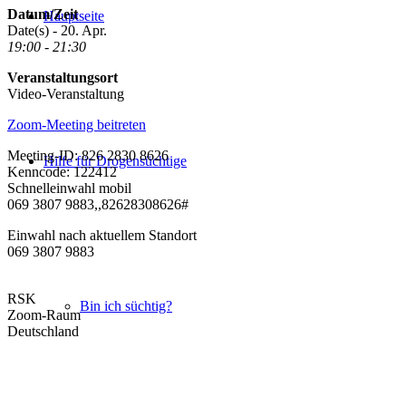
Datum/Zeit
Hauptseite
Date(s) - 20. Apr.
19:00 - 21:30
Veranstaltungsort
Video-Veranstaltung
Zoom-Meeting beitreten
Meeting-ID: 826 2830 8626
Hilfe für Drogensüchtige
Kenncode: 122412
Schnelleinwahl mobil
069 3807 9883,,82628308626#
Einwahl nach aktuellem Standort
069 3807 9883
RSK
Bin ich süchtig?
Zoom-Raum
Deutschland