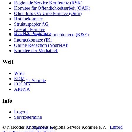
Regionale Service Konferenz (RSK)
Komitee für Öffentlichkeitsarbeit (ÖAK)
Oline Info ÖA Unterkomitee (OnIn)
Hotlinekomitee
Strukturpapier AG
Literaturkomitee
Das NA-Programm
Krankenhäuser & Einrichtungen (K&E)
Internetkomitee (IK)
Online Redaction (YourNAl)
Komitee der Mediathek
Welt
WSO
EDM
12 Schritte
ECCNA
APFNA
Info
Logout
Servicetermine
© Narcotics Anonymous Regions-Service Komitee e.V. -
Enfold
12 Traditionen