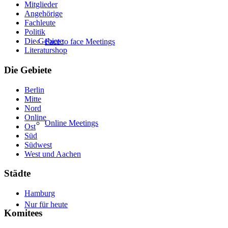
Mitglieder
Angehörige
Fachleute
Politik
Die Gebiete
Face to face Meetings
Literaturshop
Die Gebiete
Berlin
Mitte
Nord
Online
Online Meetings
Ost
Süd
Südwest
West und Aachen
Städte
Hamburg
Nur für heute
Komitees