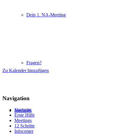
Dein 1. NA-Meeting
Fragen?
Zu Kalender hinzufügen
Navigation
Startseite
Meetings
Erste Hilfe
Meetings
12 Schritte
Infocenter