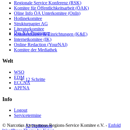
Regionale Service Konferenz (RSK)
Komitee für Öffentlichkeitsarbeit (ÖAK)
Oline Info ÖA Unterkomitee (OnIn)
Hotlinekomitee
Strukturpapier AG
Literaturkomitee
Das NA-Programm
Krankenhäuser & Einrichtungen (K&E)
Internetkomitee (IK)
Online Redaction (YourNAl)
Komitee der Mediathek
Welt
WSO
EDM
12 Schritte
ECCNA
APFNA
Info
Logout
Servicetermine
© Narcotics Anonymous Regions-Service Komitee e.V. -
Enfold
12 Traditionen