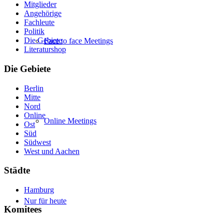
Mitglieder
Angehörige
Fachleute
Politik
Die Gebiete
Face to face Meetings
Literaturshop
Die Gebiete
Berlin
Mitte
Nord
Online
Online Meetings
Ost
Süd
Südwest
West und Aachen
Städte
Hamburg
Nur für heute
Komitees