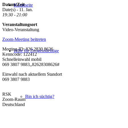
Datum/Zeit
Hauptseite
Date(s) - 11. Jan.
19:30 - 21:00
Veranstaltungsort
Video-Veranstaltung
Zoom-Meeting beitreten
Meeting-ID: 826 2830 8626
Hilfe für Drogensüchtige
Kenncode: 122412
Schnelleinwahl mobil
069 3807 9883,,82628308626#
Einwahl nach aktuellem Standort
069 3807 9883
RSK
Bin ich süchtig?
Zoom-Raum
Deutschland