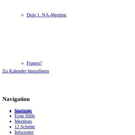
Dein 1. NA-Meeting
Fragen?
Zu Kalender hinzufügen
Navigation
Startseite
Meetings
Erste Hilfe
Meetings
12 Schritte
Infocenter