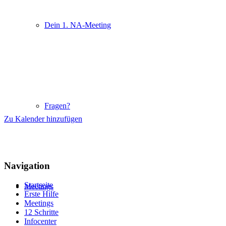
Dein 1. NA-Meeting
Fragen?
Zu Kalender hinzufügen
Navigation
Startseite
Meetings
Erste Hilfe
Meetings
12 Schritte
Infocenter