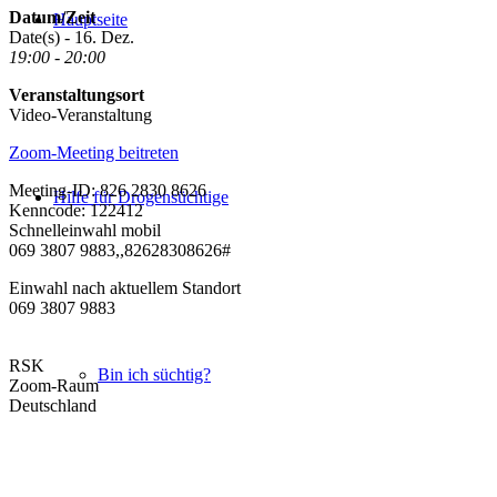
Datum/Zeit
Hauptseite
Date(s) - 16. Dez.
19:00 - 20:00
Veranstaltungsort
Video-Veranstaltung
Zoom-Meeting beitreten
Meeting-ID: 826 2830 8626
Hilfe für Drogensüchtige
Kenncode: 122412
Schnelleinwahl mobil
069 3807 9883,,82628308626#
Einwahl nach aktuellem Standort
069 3807 9883
RSK
Bin ich süchtig?
Zoom-Raum
Deutschland