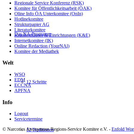
Regionale Service Konferenz (RSK)
Komitee für Öffentlichkeitsarbeit (ÖAK)
Oline Info ÖA Unterkomitee (OnIn)
Hotlinekomitee
Strukturpapier AG
Literaturkomitee
Das NA-Programm
Krankenhäuser & Einrichtungen (K&E)
Internetkomitee (IK)
Online Redaction (YourNAl)
Komitee der Mediathek
Welt
WSO
EDM
12 Schritte
ECCNA
APFNA
Info
Logout
Servicetermine
© Narcotics Anonymous Regions-Service Komitee e.V. -
Enfold Wor
12 Traditionen