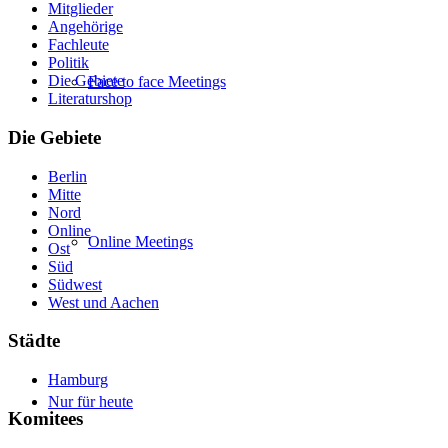
Mitglieder
Angehörige
Fachleute
Politik
Die Gebiete
Face to face Meetings
Literaturshop
Die Gebiete
Berlin
Mitte
Nord
Online
Online Meetings
Ost
Süd
Südwest
West und Aachen
Städte
Hamburg
Nur für heute
Komitees