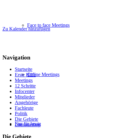
Face to face Meetings
Zu Kalender hinzufügen
Navigation
Startseite
Online Meetings
Erste Hilfe
Meetings
12 Schritte
Infocenter
Mitglieder
Angehörige
Fachleute
Politik
Die Gebiete
Nur für heute
Literaturshop
Die Gebiete