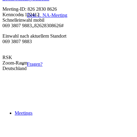
Meeting-ID: 826 2830 8626
Kenncode: 122412
Dein 1. NA-Meeting
Schnelleinwahl mobil
069 3807 9883,,82628308626#
Einwahl nach aktuellem Standort
069 3807 9883
RSK
Zoom-Raum
Fragen?
Deutschland
Meetings