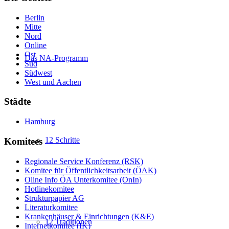
Berlin
Mitte
Nord
Online
Ost
Das NA-Programm
Süd
Südwest
West und Aachen
Städte
Hamburg
12 Schritte
Komitees
Regionale Service Konferenz (RSK)
Komitee für Öffentlichkeitsarbeit (ÖAK)
Oline Info ÖA Unterkomitee (OnIn)
Hotlinekomitee
Strukturpapier AG
Literaturkomitee
Krankenhäuser & Einrichtungen (K&E)
12 Traditionen
Internetkomitee (IK)