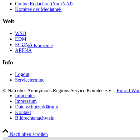
Online Redaction (YourNAl)
Komitee der Mediathek
Welt
WSO
EDM
ECCNA
12 Konzepte
APFNA
Info
Logout
Servicetermine
© Narcotics Anonymous Regions-Service Komitee e.V. -
Enfold Wor
Infocenter
Impressum
Datenschutzerklärung
Kontakt
Bildrechtenachweis
Nach oben scrollen