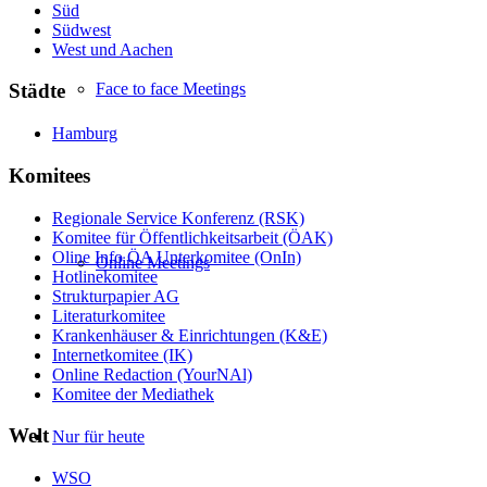
Süd
Südwest
West und Aachen
Face to face Meetings
Städte
Hamburg
Komitees
Regionale Service Konferenz (RSK)
Komitee für Öffentlichkeitsarbeit (ÖAK)
Oline Info ÖA Unterkomitee (OnIn)
Online Meetings
Hotlinekomitee
Strukturpapier AG
Literaturkomitee
Krankenhäuser & Einrichtungen (K&E)
Internetkomitee (IK)
Online Redaction (YourNAl)
Komitee der Mediathek
Welt
Nur für heute
WSO