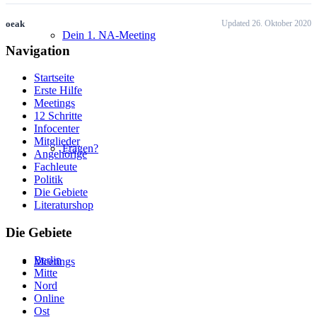
oeak
Updated 26. Oktober 2020
Dein 1. NA-Meeting
Navigation
Startseite
Erste Hilfe
Meetings
12 Schritte
Infocenter
Mitglieder
Fragen?
Angehörige
Fachleute
Politik
Die Gebiete
Literaturshop
Die Gebiete
Berlin
Meetings
Mitte
Nord
Online
Ost