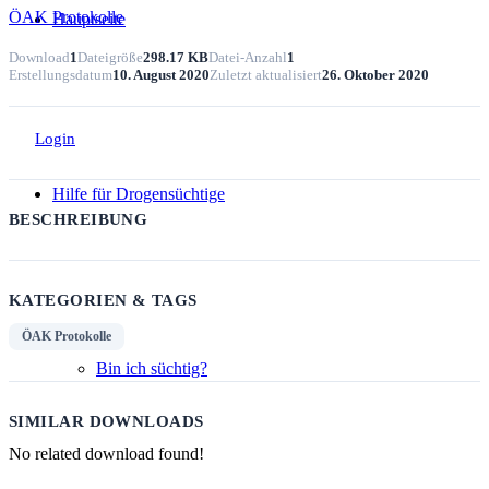
ÖAK Protokolle
Hauptseite
Download
1
Dateigröße
298.17 KB
Datei-Anzahl
1
Erstellungsdatum
10. August 2020
Zuletzt aktualisiert
26. Oktober 2020
Login
Hilfe für Drogensüchtige
BESCHREIBUNG
KATEGORIEN & TAGS
ÖAK Protokolle
Bin ich süchtig?
SIMILAR DOWNLOADS
No related download found!