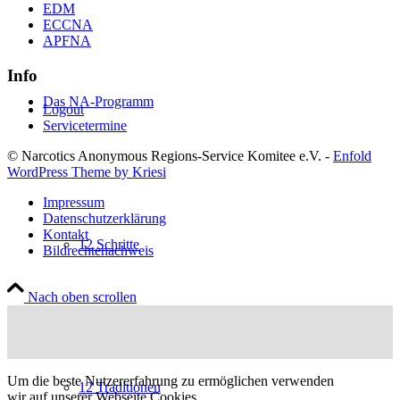
EDM
ECCNA
APFNA
Info
Das NA-Programm
Logout
Servicetermine
© Narcotics Anonymous Regions-Service Komitee e.V. -
Enfold
WordPress Theme by Kriesi
Impressum
Datenschutzerklärung
Kontakt
12 Schritte
Bildrechtenachweis
Nach oben scrollen
Um die beste Nutzererfahrung zu ermöglichen verwenden
12 Traditionen
wir auf unserer Webseite Cookies.