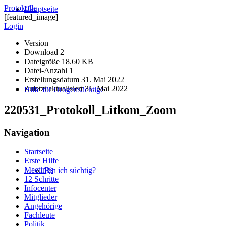
Protokolle
Hauptseite
[featured_image]
Login
Version
Download
2
Dateigröße
18.60 KB
Datei-Anzahl
1
Erstellungsdatum
31. Mai 2022
Zuletzt aktualisiert
31. Mai 2022
Hilfe für Drogensüchtige
220531_Protokoll_Litkom_Zoom
Navigation
Startseite
Erste Hilfe
Meetings
Bin ich süchtig?
12 Schritte
Infocenter
Mitglieder
Angehörige
Fachleute
Politik