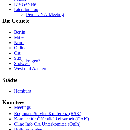
Die Gebiete
Literaturshop
Dein 1. NA-Meeting
Die Gebiete
Berlin
Mitte
Nord
Online
Ost
Süd
Fragen?
Südwest
West und Aachen
Städte
Hamburg
Komitees
Meetings
Regionale Service Konferenz (RSK)
Komitee für Öffentlichkeitsarbeit (ÖAK)
Oline Info ÖA Unterkomitee (OnIn)
Hotlinekomitee