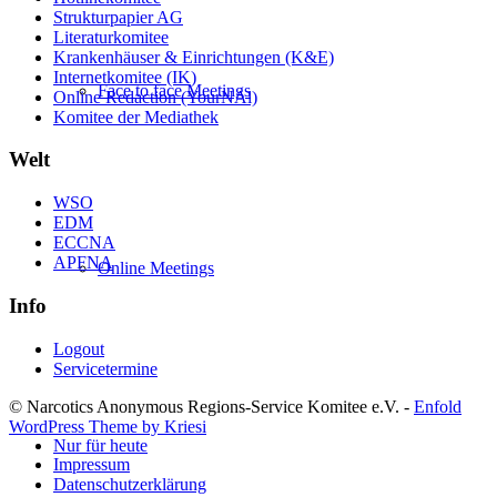
Strukturpapier AG
Literaturkomitee
Krankenhäuser & Einrichtungen (K&E)
Internetkomitee (IK)
Face to face Meetings
Online Redaction (YourNAl)
Komitee der Mediathek
Welt
WSO
EDM
ECCNA
APFNA
Online Meetings
Info
Logout
Servicetermine
© Narcotics Anonymous Regions-Service Komitee e.V. -
Enfold
WordPress Theme by Kriesi
Nur für heute
Impressum
Datenschutzerklärung