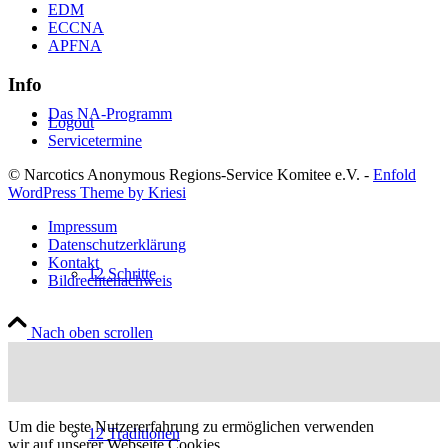
EDM
ECCNA
APFNA
Info
Das NA-Programm
Logout
Servicetermine
© Narcotics Anonymous Regions-Service Komitee e.V. -
Enfold
WordPress Theme by Kriesi
Impressum
Datenschutzerklärung
Kontakt
12 Schritte
Bildrechtenachweis
Nach oben scrollen
Um die beste Nutzererfahrung zu ermöglichen verwenden
12 Traditionen
wir auf unserer Webseite Cookies.