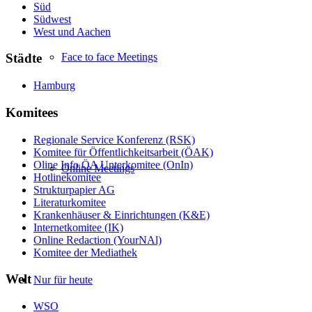
Süd
Südwest
West und Aachen
Face to face Meetings
Städte
Hamburg
Komitees
Regionale Service Konferenz (RSK)
Komitee für Öffentlichkeitsarbeit (ÖAK)
Oline Info ÖA Unterkomitee (OnIn)
Online Meetings
Hotlinekomitee
Strukturpapier AG
Literaturkomitee
Krankenhäuser & Einrichtungen (K&E)
Internetkomitee (IK)
Online Redaction (YourNAl)
Komitee der Mediathek
Welt
Nur für heute
WSO