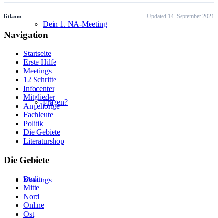
litkom
Updated 14. September 2021
Dein 1. NA-Meeting
Navigation
Startseite
Erste Hilfe
Meetings
12 Schritte
Infocenter
Mitglieder
Fragen?
Angehörige
Fachleute
Politik
Die Gebiete
Literaturshop
Die Gebiete
Berlin
Meetings
Mitte
Nord
Online
Ost