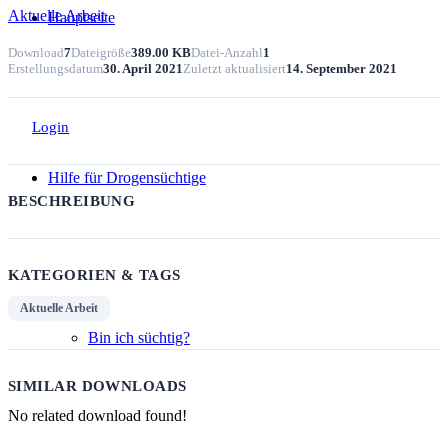
Aktuelle Arbeit
Hauptseite
Download
7
Dateigröße
389.00 KB
Datei-Anzahl
1
Erstellungsdatum
30. April 2021
Zuletzt aktualisiert
14. September 2021
Login
Hilfe für Drogensüchtige
BESCHREIBUNG
KATEGORIEN & TAGS
Aktuelle Arbeit
Bin ich süchtig?
SIMILAR DOWNLOADS
No related download found!