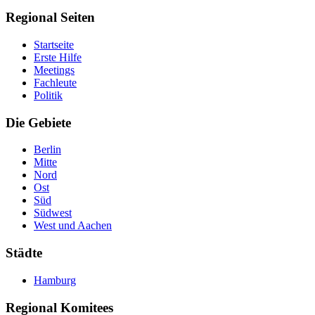
Regional Seiten
Startseite
Erste Hilfe
Meetings
Fachleute
Politik
Die Gebiete
Berlin
Mitte
Nord
Ost
Süd
Südwest
West und Aachen
Städte
Hamburg
Regional Komitees