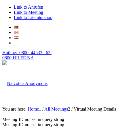
Link to Anrufen
Link to Meeting
Link to Literaturshop
Hotline: 0800 44533 62
0800 HILFE NA
You are here:
Home
1
/
All Meetings
2
/
Virtual Meeting Details
Meeting-ID not set in query-string
Meeting-ID not set in query-string