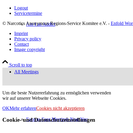
Logout
Servicetermine
© Narcotics Anonymous Regions-Service Komitee e.V. -
Enfold Wor
Am I an Addict
Imprint
Privacy policy
Contact
Image copyright
Scroll to top
All Meetings
Um die beste Nutzererfahrung zu ermöglichen verwenden
wir auf unserer Webseite Cookies.
OK
Mehr erfahren
Cookies nicht akzeptieren
Face-to-Face Meetings Near You
Cookie- und Datenschutzeinstellungen