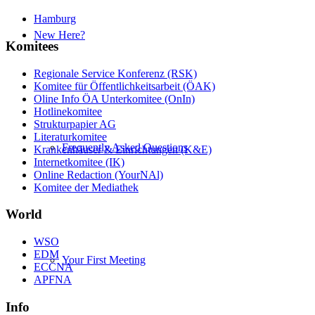
Hamburg
New Here?
Komitees
Regionale Service Konferenz (RSK)
Komitee für Öffentlichkeitsarbeit (ÖAK)
Oline Info ÖA Unterkomitee (OnIn)
Hotlinekomitee
Strukturpapier AG
Literaturkomitee
Frequently Asked Questions
Krankenhäuser & Einrichtungen (K&E)
Internetkomitee (IK)
Online Redaction (YourNAl)
Komitee der Mediathek
World
WSO
EDM
Your First Meeting
ECCNA
APFNA
Info