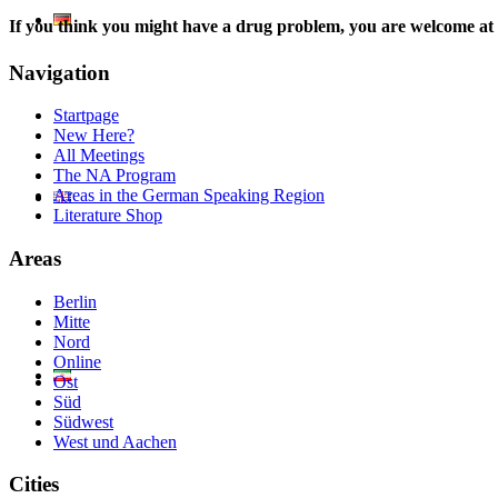
If you think you might have a drug problem, you are welcome at
Navigation
Startpage
New Here?
All Meetings
The NA Program
Areas in the German Speaking Region
Literature Shop
Areas
Berlin
Mitte
Nord
Online
Ost
Süd
Südwest
West und Aachen
Cities