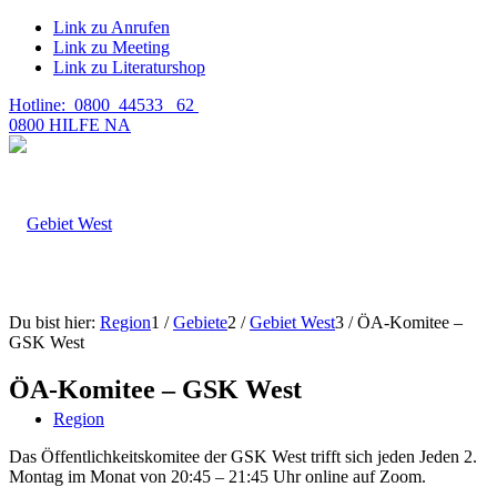
Link zu Anrufen
Link zu Meeting
Link zu Literaturshop
Hotline: 0800 44533 62
0800 HILFE NA
Du bist hier:
Region
1
/
Gebiete
2
/
Gebiet West
3
/
ÖA-Komitee –
GSK West
ÖA-Komitee – GSK West
Region
Das Öffentlichkeitskomitee der GSK West trifft sich jeden Jeden 2.
Montag im Monat von 20:45 – 21:45 Uhr online auf Zoom.