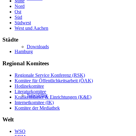
Mitte
Nord
Ost
Süd
Südwest
West und Aachen
Städte
Downloads
Hamburg
Regional Komitees
Regionale Service Konferenz (RSK)
Komitee für Öffentlichkeitsarbeit (ÖAK)
Hotlinekomitee
Literaturkomitee
Newsletter
Krankenhäuser & Einrichtungen (K&E)
Internetkomitee (IK)
Komitee der Mediathek
Welt
WSO