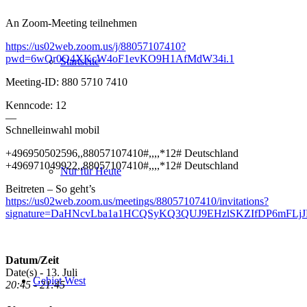
An Zoom-Meeting teilnehmen
https://us02web.zoom.us/j/88057107410?
pwd=6wQr0Q4XKcW4oF1evKO9H1AfMdW34i.1
Startseite
Meeting-ID: 880 5710 7410
Kenncode: 12
—
Schnelleinwahl mobil
+496950502596,,88057107410#,,,,*12# Deutschland
+496971049922,,88057107410#,,,,*12# Deutschland
Nur für Heute
Beitreten – So geht’s
https://us02web.zoom.us/meetings/88057107410/invitations?
signature=DaHNcvLba1a1HCQSyKQ3QUJ9EHzlSKZIfDP6mFLjJ
Datum/Zeit
Date(s) - 13. Juli
Gebiet West
20:45 - 21:45