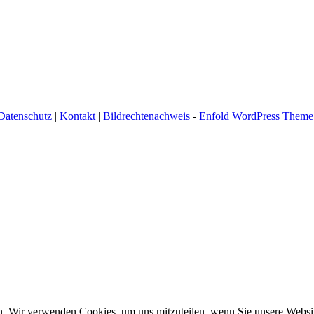
Datenschutz
|
Kontakt
|
Bildrechtenachweis
-
Enfold WordPress Theme 
n. Wir verwenden Cookies, um uns mitzuteilen, wenn Sie unsere Website