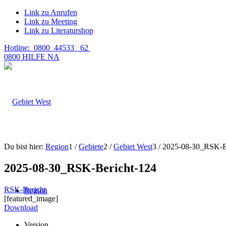
Link zu Anrufen
Link zu Meeting
Link zu Literaturshop
Hotline: 0800 44533 62
0800 HILFE NA
Du bist hier:
Region
1
/
Gebiete
2
/
Gebiet West
3
/
2025-08-30_RSK-B
2025-08-30_RSK-Bericht-124
RSK-Bericht
Region
[featured_image]
Download
Version