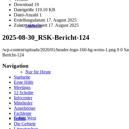
Download
19
Dateigröße
119.10 KB
Datei-Anzahl
1
Erstellungsdatum
17. August 2025
Zuletzt aktualisiert
17. August 2025
Startseite
2025-08-30_RSK-Bericht-124
/wp-content/uploads/2020/01/header-logo-160-bg-weiss-1.png
0
0
Sa
Bericht-124
Navigation
Nur für Heute
Startseite
Erste Hilfe
Meetings
12 Schritte
Infocenter
Mitglieder
Angehörige
Fachleute
Gebiet West
Politik
Die Gebiete
Literaturshop