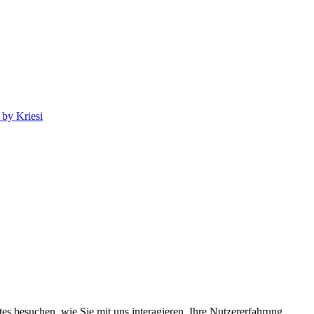
by Kriesi
s besuchen, wie Sie mit uns interagieren, Ihre Nutzererfahrung