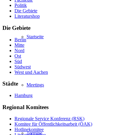
Politik
Die Gebiete
Literaturshop
Die Gebiete
Startseite
Berlin
Mitte
Nord
Ost
Süd
Südwest
West und Aachen
Städte
Meetings
Hamburg
Regional Komitees
Regionale Service Konferenz (RSK)
Komitee für Öffentlichkeitsarbeit (ÖAK)
Hotlinekomitee
Termine
Literaturkomitee