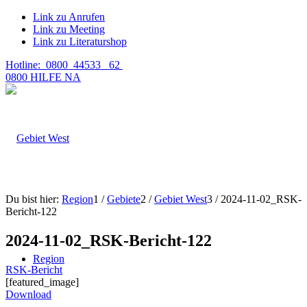
Link zu Anrufen
Link zu Meeting
Link zu Literaturshop
Hotline: 0800 44533 62
0800 HILFE NA
Du bist hier:
Region
1
/
Gebiete
2
/
Gebiet West
3
/
2024-11-02_RSK-
Bericht-122
2024-11-02_RSK-Bericht-122
Region
RSK-Bericht
[featured_image]
Download