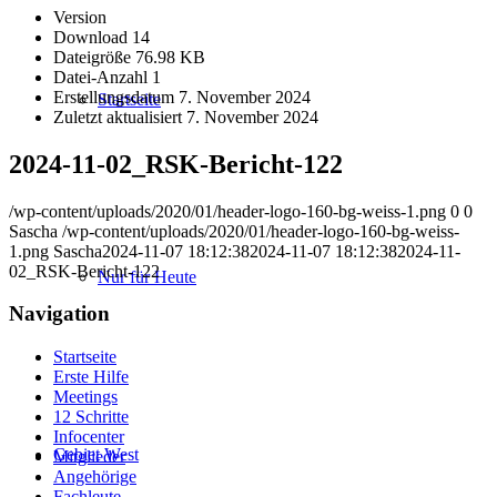
Version
Download
14
Dateigröße
76.98 KB
Datei-Anzahl
1
Erstellungsdatum
7. November 2024
Startseite
Zuletzt aktualisiert
7. November 2024
2024-11-02_RSK-Bericht-122
/wp-content/uploads/2020/01/header-logo-160-bg-weiss-1.png
0
0
Sascha
/wp-content/uploads/2020/01/header-logo-160-bg-weiss-
1.png
Sascha
2024-11-07 18:12:38
2024-11-07 18:12:38
2024-11-
02_RSK-Bericht-122
Nur für Heute
Navigation
Startseite
Erste Hilfe
Meetings
12 Schritte
Infocenter
Gebiet West
Mitglieder
Angehörige
Fachleute