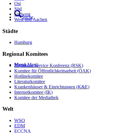
Ost
Süd
Südwest
Suche
West und Aachen
Städte
Hamburg
Regional Komitees
Menü
Menü
Regionale Service Konferenz (RSK)
Komitee für Öffentlichkeitsarbeit (ÖAK)
Hotlinekomitee
Literaturkomitee
Krankenhäuser & Einrichtungen (K&E)
Internetkomitee (IK)
Komitee der Mediathek
Welt
WSO
EDM
ECCNA