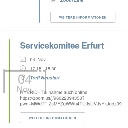
WEITERE INFORMATIONEN
Servicekomitee Erfurt
04. Nov.
17:15 - 18:30
04
Treff Neustart
Nov.
HYBRID - Teilnahme auch online:
https://zoom.us/j/96022394358?
pwd=MWdTTlZsMFZqWWh4TUJsUVJyYkJodz09
WEITERE INFORMATIONEN