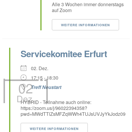
Alle 3 Wochen immer donnerstags
auf Zoom
WEITERE INFORMATIONEN
Servicekomitee Erfurt
02. Dez.
17:15 - 18:30
02
Treff Neustart
Dez.
HYBRID - Teilnahme auch online:
https://zoom.us/j/96022394358?
pwd=MWdTTlZsMFZqWWh4TUJsUVJyYkJodz09
WEITERE INFORMATIONEN