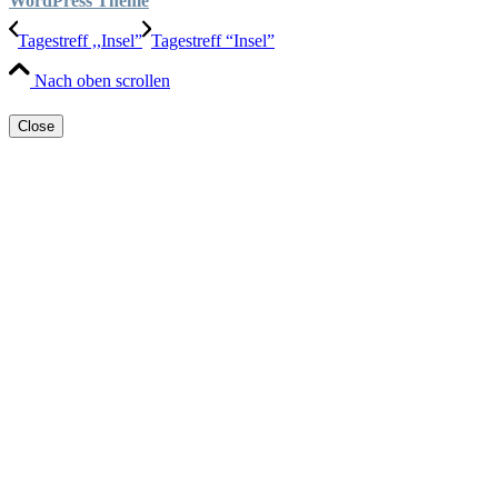
WordPress Theme
Tagestreff ,,Insel”
Tagestreff “Insel”
Nach oben scrollen
Close