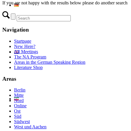
If you are not happy with the results below please do another search
Navigation
Startpage
New Here?
All Meetings
The NA Program
Areas in the German Speaking Region
Literature Shop
Areas
Berlin
Mitte
Nord
Online
Ost
Süd
Südwest
West und Aachen