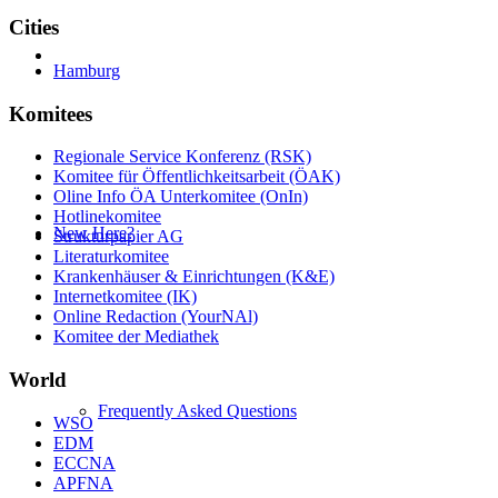
Cities
Hamburg
Komitees
Regionale Service Konferenz (RSK)
Komitee für Öffentlichkeitsarbeit (ÖAK)
Oline Info ÖA Unterkomitee (OnIn)
Hotlinekomitee
New Here?
Strukturpapier AG
Literaturkomitee
Krankenhäuser & Einrichtungen (K&E)
Internetkomitee (IK)
Online Redaction (YourNAl)
Komitee der Mediathek
World
Frequently Asked Questions
WSO
EDM
ECCNA
APFNA