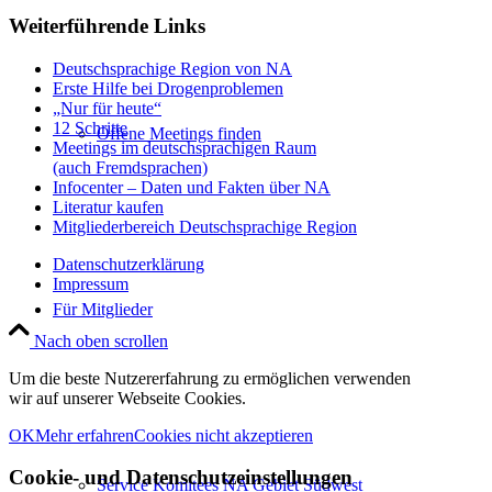
Weiterführende Links
Deutschsprachige Region von NA
Erste Hilfe bei Drogenproblemen
„Nur für heute“
12 Schritte
Offene Meetings finden
Meetings im deutschsprachigen Raum
(auch Fremdsprachen)
Infocenter – Daten und Fakten über NA
Literatur kaufen
Mitgliederbereich Deutschsprachige Region
Datenschutzerklärung
Impressum
Für Mitglieder
Nach oben scrollen
Um die beste Nutzererfahrung zu ermöglichen verwenden
wir auf unserer Webseite Cookies.
OK
Mehr erfahren
Cookies nicht akzeptieren
Cookie- und Datenschutzeinstellungen
Service Komitees NA Gebiet Südwest