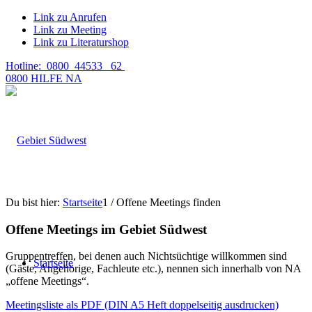
Link zu Anrufen
Link zu Meeting
Link zu Literaturshop
Hotline: 0800 44533 62
0800 HILFE NA
Du bist hier:
Startseite
1
/
Offene Meetings finden
Offene Meetings im Gebiet Südwest
Gruppentreffen, bei denen auch Nichtsüchtige willkommen sind
Startseite
(Gäste, Angehörige, Fachleute etc.), nennen sich innerhalb von NA
„offene Meetings“.
Meetingsliste als PDF (DIN A5 Heft doppelseitig ausdrucken)